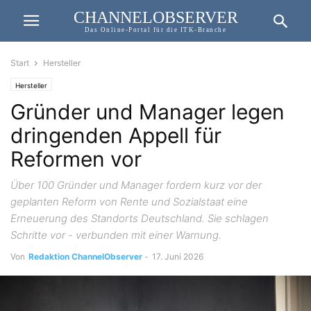
CHANNELOBSERVER
Das Online-Portal für die ITK-Branche
Start
Hersteller
Hersteller
Gründer und Manager legen
dringenden Appell für
Reformen vor
Über 100 Gründer und Manager fordern kurz vor der
geplanten Reform von Rente und Sozialstaat eine
Erneuerung des Standorts Deutschland. Sie schlagen
Schritte vor - verbunden mit einer Warnung.
Von
Redaktion ChannelObserver
-
17. Juni 2026