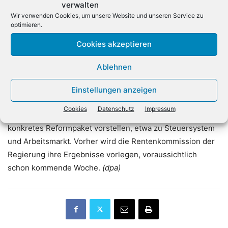
verwalten
Kündigungsschutz für Spitzenverdiener, mehr
Wir verwenden Cookies, um unsere Website und unseren Service zu
Investitionen in die digitale Infrastruktur sowie KI-
optimieren.
Rechenkapazitäten und praxistauglichere Bedingungen für
Cookies akzeptieren
Mitarbeiteraktien.
Ablehnen
Bundesregierung vor entscheidenden Wochen
Einstellungen anzeigen
Für den 1. Juli ist ein Spitzentreffen der Koalition geplant.
Cookies
Datenschutz
Impressum
Die Bundesregierung will noch vor der Sommerpause ein
konkretes Reformpaket vorstellen, etwa zu Steuersystem
und Arbeitsmarkt. Vorher wird die Rentenkommission der
Regierung ihre Ergebnisse vorlegen, voraussichtlich
schon kommende Woche.
(dpa)