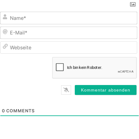
E
M
0
COMMENTS