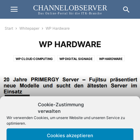
CHANNELOBSERVER
Das Online-Portal für die ITK-Branche
Start
Whitepaper
WP Hardware
WP HARDWARE
WP CLOUD COMPUTING
WP DIGITAL SIGNAGE
WP HARDWARE
WP ITK-DISTRIBUTION
WP SECURITY
WP SOFTWARE
WP TELEKOMMUNIKATION
WP USED IT
WP VIRTUALISIERUNG
WP-NETZWERKE
WP HARDWARE
Cookie-Zustimmung
20 Jahre PRIMERGY Server – Fujitsu
verwalten
präsentiert neue Modelle und sucht...
Wir verwenden Cookies, um unsere Website und unseren Service zu
optimieren.
Cookies akzeptieren