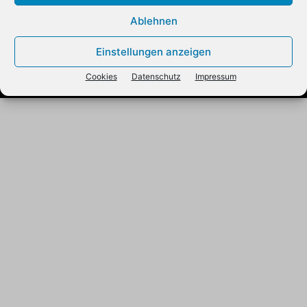
Über uns
Mediadaten
Datenschutz
Cookies
Kontakt
Ablehnen
Impressum
Einstellungen anzeigen
© 2012 - 2025 REUTER BUSINESS PUBLISHING GmbH
Cookies
Datenschutz
Impressum
Alle Rechte vorbehalten.