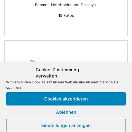
Beamer, Notebooks und Displays.
15
Fotos
Cookie-Zustimmung
verwalten
IT SYSTEMHAUS KOOPERATION CUP
Wir verwenden Cookies, um unsere Website und unseren Service zu
optimieren.
Im Juli gab es den dritten „IT Systemhaus Kooperation
Cup“ auf dem 27 Loch Masterschafts Golfplatz in
Cookies akzeptieren
Abendberg.
Ablehnen
7
Fotos
Einstellungen anzeigen