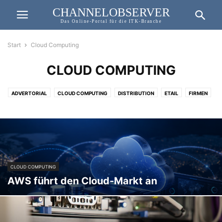
CHANNELOBSERVER
Das Online-Portal für die ITK-Branche
Start
Cloud Computing
CLOUD COMPUTING
ADVERTORIAL
CLOUD COMPUTING
DISTRIBUTION
ETAIL
FIRMEN
HERSTELLER
NEWS
PRODUKTE
RETAIL
ROADTRIP
SMART HOME
SPONSORED POST
TIPP DER REDAKTION
TOP STORY
WHITEPAPER
CLOUD COMPUTING
AWS führt den Cloud-Markt an