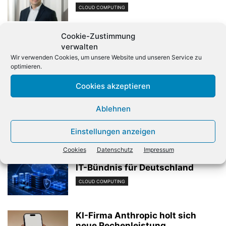
CLOUD COMPUTING
Cookie-Zustimmung
Wasabi stärkt EMEA-
verwalten
Partnergeschäft
Wir verwenden Cookies, um unsere Website und unseren Service zu
optimieren.
CLOUD COMPUTING
Cookies akzeptieren
Cancom verlängert Managed-
Ablehnen
Services-Vertrag mit Viridium
CLOUD COMPUTING
Einstellungen anzeigen
Cookies
Datenschutz
Impressum
Thales und Google Cloud starten
IT-Bündnis für Deutschland
CLOUD COMPUTING
KI-Firma Anthropic holt sich
neue Rechenleistung