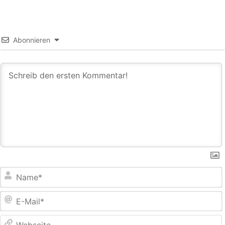
Abonnieren
E
M