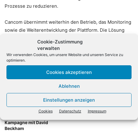
Prozesse zu reduzieren.
Cancom übernimmt weiterhin den Betrieb, das Monitoring
sowie die Weiterentwicklung der Plattform. Die Lösung
richtet sich insbesondere an Unternehmen aus regulierten
Cookie-Zustimmung
Branchen wie Versicherungen, Banken und kritischen
verwalten
Infrastrukturen.
Wir verwenden Cookies, um unsere Website und unseren Service zu
optimieren.
Cookies akzeptieren
Ablehnen
Einstellungen anzeigen
Vorheriger Artikel
Nächster Artikel
Cookies
Datenschutz
Impressum
Lenovo startet globale KI-
SMS-Nutzung bricht ein
Kampagne mit David
Beckham