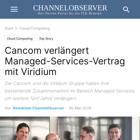
CHANNELOBSERVER
Das Online-Portal für die ITK-Branche
Start
Cloud Computing
Cloud Computing
Top Story
Cancom verlängert
Managed-Services-Vertrag
mit Viridium
Die Cancom und die Viridium Gruppe haben ihre
bestehende Zusammenarbeit im Bereich Managed Services
um weitere fünf Jahre verlängert.
Von
Redaktion ChannelObserver
-
26. Mai 2026