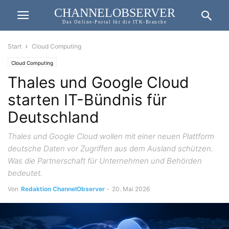
CHANNELOBSERVER
Das Online-Portal für die ITK-Branche
Start
Cloud Computing
Cloud Computing
Thales und Google Cloud
starten IT-Bündnis für
Deutschland
Thales und Google Cloud wollen mit einer neuen Plattform
deutsche Daten vor Zugriffen aus dem Ausland schützen.
Was die Partnerschaft für Unternehmen und Behörden
bedeutet.
Von
Redaktion ChannelObserver
-
20. Mai 2026