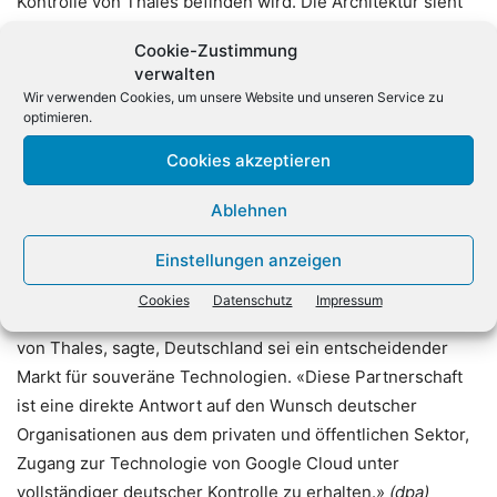
Kontrolle von Thales befinden wird. Die Architektur sieht
eine strikte operative Trennung von Google Cloud vor. Die
Cookie-Zustimmung
Plattform läuft auf einer eigenen Infrastruktur, die
verwalten
ausschließlich von Personal aus Deutschland betrieben
Wir verwenden Cookies, um unsere Website und unseren Service zu
und verwaltet wird. Damit soll garantiert werden, dass
optimieren.
keine dritte Partei Einblick in die gespeicherten oder
Cookies akzeptieren
verarbeiteten Daten erhält.
Ablehnen
Google liefert hierbei die technologische Plattform
Einstellungen anzeigen
inklusive Rechenleistung und KI-Kapazitäten, während
Thales die Cybersicherheits-Architektur und die
Cookies
Datenschutz
Impressum
hoheitliche Kontrolle beisteuert. Christoph Ruffner, CEO
von Thales, sagte, Deutschland sei ein entscheidender
Markt für souveräne Technologien. «Diese Partnerschaft
ist eine direkte Antwort auf den Wunsch deutscher
Organisationen aus dem privaten und öffentlichen Sektor,
Zugang zur Technologie von Google Cloud unter
vollständiger deutscher Kontrolle zu erhalten.»
(dpa)