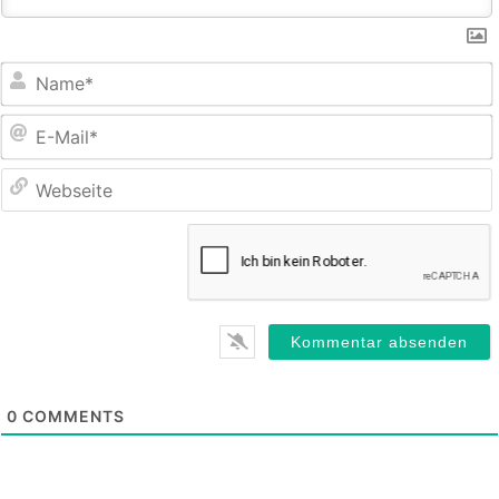
E
M
0
COMMENTS