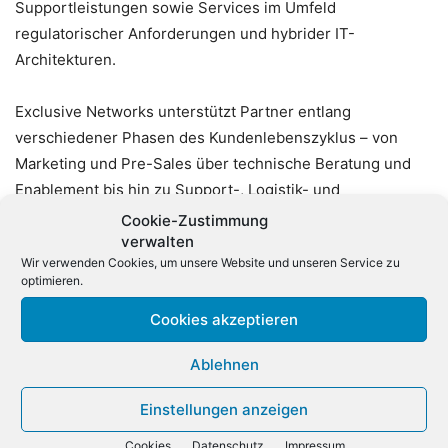
Supportleistungen sowie Services im Umfeld
regulatorischer Anforderungen und hybrider IT-
Architekturen.
Exclusive Networks unterstützt Partner entlang
verschiedener Phasen des Kundenlebenszyklus – von
Marketing und Pre-Sales über technische Beratung und
Enablement bis hin zu Support-, Logistik- und
Finanzierungsservices.
Cookie-Zustimmung
verwalten
Wir verwenden Cookies, um unsere Website und unseren Service zu
Helge Scherff, Regional Vice President Central Europe bei
optimieren.
Exclusive Networks, bezeichnete die Verpflichtung
Cookies akzeptieren
Werners als Teil des weiteren Ausbaus der Service-
Organisation des Unternehmens.
Ablehnen
Einstellungen anzeigen
Cookies
Datenschutz
Impressum