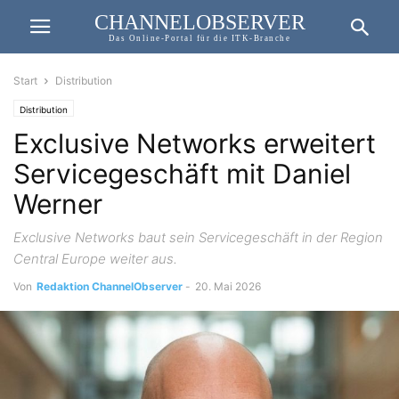
CHANNELOBSERVER
Das Online-Portal für die ITK-Branche
Start
Distribution
Distribution
Exclusive Networks erweitert
Servicegeschäft mit Daniel
Werner
Exclusive Networks baut sein Servicegeschäft in der Region
Central Europe weiter aus.
Von
Redaktion ChannelObserver
-
20. Mai 2026