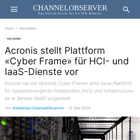
CHANNELOBSERVER
Das Online-Portal für die ITK-Branche
Start
Hersteller
Hersteller
Acronis stellt Plattform
«Cyber Frame» für HCI- und
IaaS-Dienste vor
Acronis hat mit «Acronis Cyber Frame» eine neue Plattform
für hyperkonvergente Infrastruktur (HCI) und Infrastructure-
as-a-Service (IaaS) vorgestellt.
Von
Redaktion ChannelObserver
-
21. Mai 2026