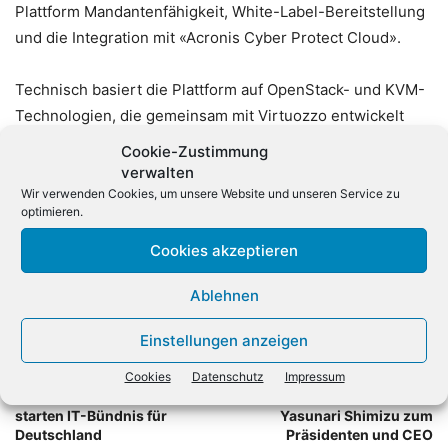
Plattform Mandantenfähigkeit, White-Label-Bereitstellung
und die Integration mit «Acronis Cyber Protect Cloud».
Technisch basiert die Plattform auf OpenStack- und KVM-
Technologien, die gemeinsam mit Virtuozzo entwickelt
wurden. Laut Acronis soll dies die Abhängigkeit von
Cookie-Zustimmung
proprietären Hypervisoren reduzieren und den Aufbau
verwalten
skalierbarer Cloud-Infrastrukturen ermöglichen.
Wir verwenden Cookies, um unsere Website und unseren Service zu
optimieren.
Cookies akzeptieren
Ablehnen
Einstellungen anzeigen
Vorheriger Artikel
Nächster Artikel
Cookies
Datenschutz
Impressum
Thales und Google Cloud
PFU (EMEA) Limited ernennt
starten IT-Bündnis für
Yasunari Shimizu zum
Deutschland
Präsidenten und CEO