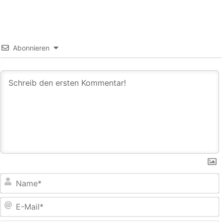
Abonnieren
E
M