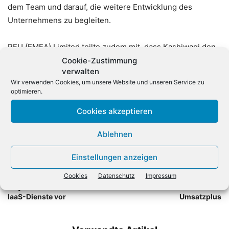
dem Team und darauf, die weitere Entwicklung des
Unternehmens zu begleiten.
PFU (EMEA) Limited teilte zudem mit, dass Kashiwagi den
Übergang in den ersten Monaten begleiten werde, um
Cookie-Zustimmung
verwalten
eine reibungslose Übergabe sicherzustellen.
Wir verwenden Cookies, um unsere Website und unseren Service zu
optimieren.
Cookies akzeptieren
Ablehnen
Einstellungen anzeigen
Vorheriger Artikel
Nächster Artikel
Cookies
Datenschutz
Impressum
Acronis stellt Plattform
Nvidia beschleunigt
«Cyber Frame» für HCI- und
Wachstum mit 85 Prozent
IaaS-Dienste vor
Umsatzplus