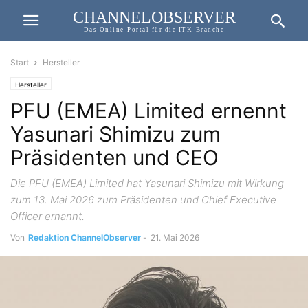
CHANNELOBSERVER
Das Online-Portal für die ITK-Branche
Start
Hersteller
Hersteller
PFU (EMEA) Limited ernennt
Yasunari Shimizu zum
Präsidenten und CEO
Die PFU (EMEA) Limited hat Yasunari Shimizu mit Wirkung
zum 13. Mai 2026 zum Präsidenten und Chief Executive
Officer ernannt.
Von
Redaktion ChannelObserver
-
21. Mai 2026