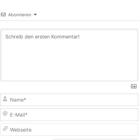
Abonnieren
E
M