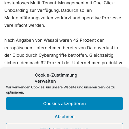
kostenloses Multi-Tenant-Management mit One-Click-
Onboarding zur Verfügung. Dadurch sollen
Markteinführungszeiten verkürzt und operative Prozesse
vereinfacht werden.
Nach Angaben von Wasabi waren 42 Prozent der
europäischen Unternehmen bereits von Datenverlust in
der Cloud durch Cyberangriffe betroffen. Gleichzeitig
sichern demnach 92 Prozent der Unternehmen produktive
KI-Daten und KI-Anwendungen durch Backups ab.
Cookie-Zustimmung
verwalten
Kevin Dunn, VP und General Manager EMEA bei Wasabi
Wir verwenden Cookies, um unsere Website und unseren Service zu
Technologies, erklärte, Cyberresilienz betreffe inzwischen
optimieren.
das gesamte Unternehmen und nicht mehr ausschließlich
Cookies akzeptieren
die IT. Partner in der EMEA-Region spielten dabei eine
zentrale Rolle bei der Umsetzung entsprechender
Ablehnen
Strategien.