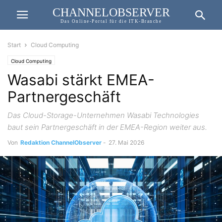
CHANNELOBSERVER
Das Online-Portal für die ITK-Branche
Start
Cloud Computing
Cloud Computing
Wasabi stärkt EMEA-
Partnergeschäft
Das Cloud-Storage-Unternehmen Wasabi Technologies
baut sein Partnergeschäft in der EMEA-Region weiter aus.
Von
Redaktion ChannelObserver
-
27. Mai 2026