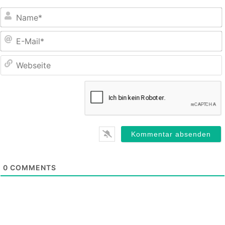
E
M
0
COMMENTS