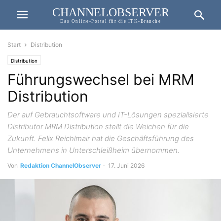
CHANNELOBSERVER
Das Online-Portal für die ITK-Branche
Start
Distribution
Distribution
Führungswechsel bei MRM
Distribution
Der auf Gebrauchtsoftware und IT-Lösungen spezialisierte
Distributor MRM Distribution stellt die Weichen für die
Zukunft. Felix Reichlmair hat die Geschäftsführung des
Unternehmens in Unterschleißheim übernommen.
Von
Redaktion ChannelObserver
-
17. Juni 2026