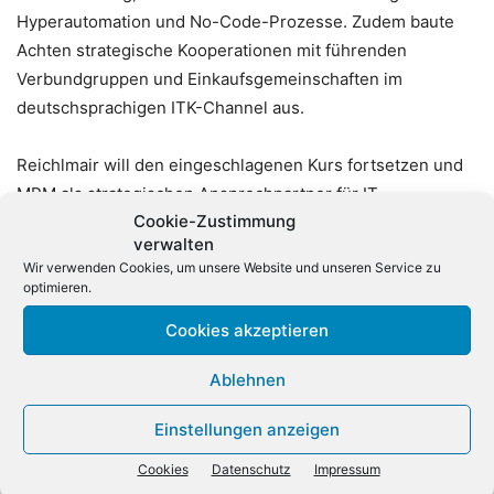
Hyperautomation und No-Code-Prozesse. Zudem baute
Achten strategische Kooperationen mit führenden
Verbundgruppen und Einkaufsgemeinschaften im
deutschsprachigen ITK-Channel aus.
Reichlmair will den eingeschlagenen Kurs fortsetzen und
MRM als strategischen Ansprechpartner für IT-
Cookie-Zustimmung
Dienstleister etablieren. Im Fokus seiner neuen Aufgabe
verwalten
stehen der Ausbau des Herstellerportfolios, erweiterte
Wir verwenden Cookies, um unsere Website und unseren Service zu
Beratungsleistungen sowie die Unterstützung von
optimieren.
Systemhäusern bei komplexen Infrastruktur- und
Cookies akzeptieren
Modernisierungsprojekten.
Ablehnen
Einstellungen anzeigen
Cookies
Datenschutz
Impressum