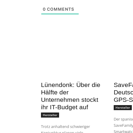
0
COMMENTS
Lünendonk: Über die
SaveFa
Hälfte der
Deutsc
Unternehmen stockt
GPS-S
ihr IT-Budget auf
Hersteller
Hersteller
Der spanis
SaveFamily
Trotz anhaltend schwieriger
Smartwatc
Konjunktur planen viele