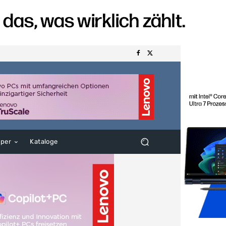
aper
Kataloge