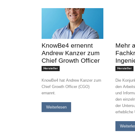
KnowBe4 ernennt
Mehr a
Andrew Kanzer zum
Fachkr
Chief Growth Officer
Ingeni
Hersteller
Hersteller
KnowBe4 hat Andrew Kanzer zum
Die Konjunk
Chief Growth Officer (CGO)
den Arbeits
ernannt.
und Inform
den einzel
der Unters
Weiterlesen
erhebliche
Weiterle