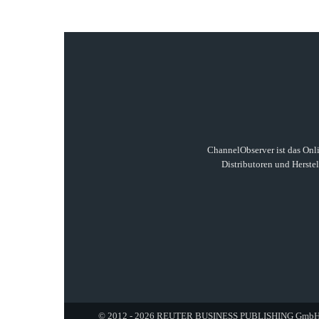
ChannelObserver ist das Onli
Distributoren und Herste
© 2012 - 2026 REUTER BUSINESS PUBLISHING GmbH. A