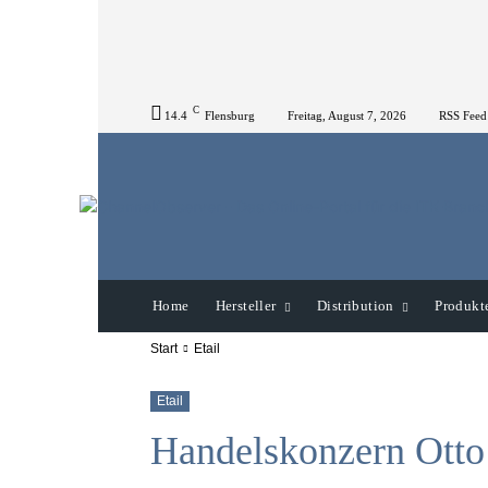
C
14.4
Flensburg
Freitag, August 7, 2026
RSS Feed
Home
Hersteller
Distribution
Produkt
Start
Etail
Etail
Handelskonzern Otto 