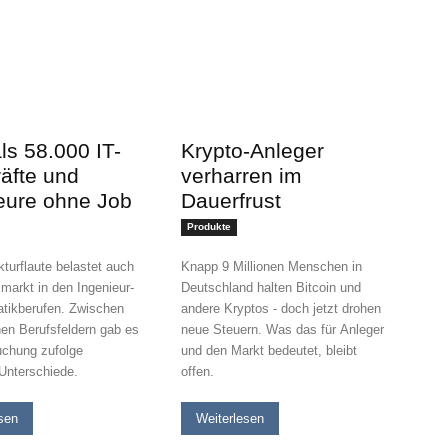
ls 58.000 IT-
Krypto-Anleger
äfte und
verharren im
eure ohne Job
Dauerfrust
Produkte
turflaute belastet auch
Knapp 9 Millionen Menschen in
markt in den Ingenieur-
Deutschland halten Bitcoin und
atikberufen. Zwischen
andere Kryptos - doch jetzt drohen
nen Berufsfeldern gab es
neue Steuern. Was das für Anleger
uchung zufolge
und den Markt bedeutet, bleibt
 Unterschiede.
offen.
sen
Weiterlesen