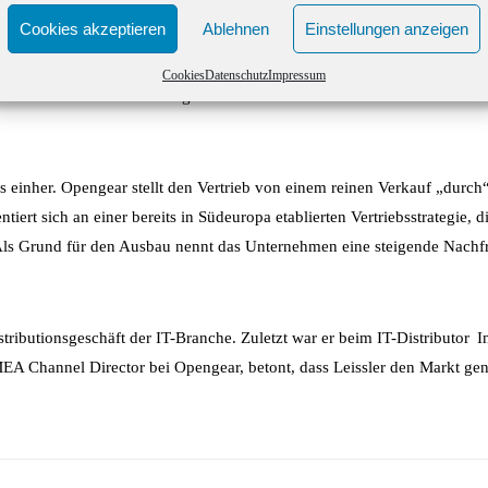
Cookies akzeptieren
Ablehnen
Einstellungen anzeigen
nfrastrukturen, baut seine Vertriebsstruktur im deutschsprachigen R
Cookies
Datenschutz
Impressum
oll Leissler neue Partner gewinnen und das bestehende Netzwerk strat
 einher. Opengear stellt den Vertrieb von einem reinen Verkauf „durch“
tiert sich an einer bereits in Südeuropa etablierten Vertriebsstrategie
 Als Grund für den Ausbau nennt das Unternehmen eine steigende Nachf
tributionsgeschäft der IT-Branche. Zuletzt war er beim IT-Distributor
I
EA Channel Director bei Opengear, betont, dass Leissler den Markt g