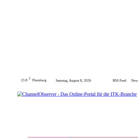
C
23.8
Flensburg
Samstag, August 8, 2026
RSS Feed
News
Home
Hersteller
Distribution
Produkte
E