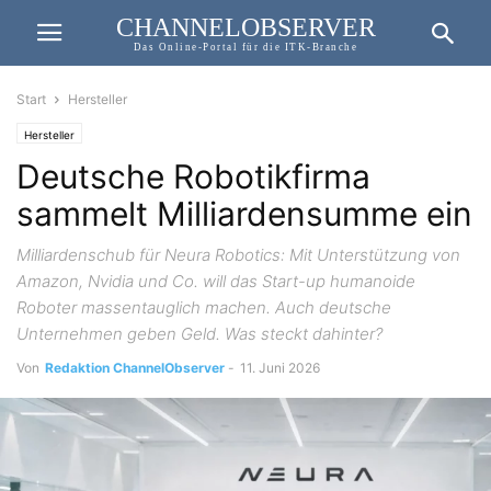
CHANNELOBSERVER
Das Online-Portal für die ITK-Branche
Start
Hersteller
Hersteller
Deutsche Robotikfirma
sammelt Milliardensumme ein
Milliardenschub für Neura Robotics: Mit Unterstützung von
Amazon, Nvidia und Co. will das Start-up humanoide
Roboter massentauglich machen. Auch deutsche
Unternehmen geben Geld. Was steckt dahinter?
Von
Redaktion ChannelObserver
-
11. Juni 2026