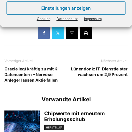
Roboter steckt erst in den Anfängen und gilt als
Einstellungen anzeigen
Zukunftsmarkt.
(dpa)
Cookies
Datenschutz
Impressum
Vorheriger Artikel
Nächster Artikel
Oracle legt kräftig zu mit KI-
Lünendonk: IT-Dienstleister
Datencentern – Nervöse
wachsen um 2,9 Prozent
Anleger lassen Aktie fallen
Verwandte Artikel
Chipwerte mit erneutem
Erholungsschub
HERSTELLER