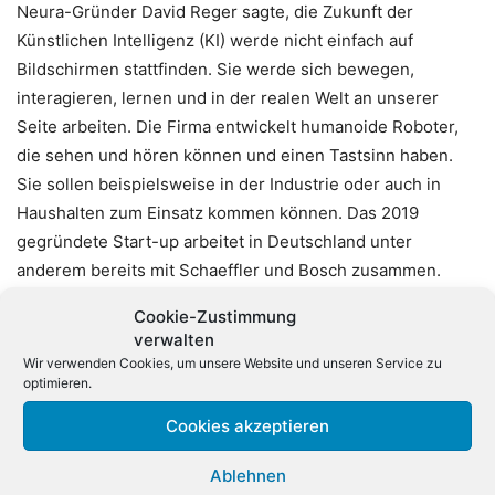
Neura-Gründer David Reger sagte, die Zukunft der
Künstlichen Intelligenz (KI) werde nicht einfach auf
Bildschirmen stattfinden. Sie werde sich bewegen,
interagieren, lernen und in der realen Welt an unserer
Seite arbeiten. Die Firma entwickelt humanoide Roboter,
die sehen und hören können und einen Tastsinn haben.
Sie sollen beispielsweise in der Industrie oder auch in
Haushalten zum Einsatz kommen können. Das 2019
gegründete Start-up arbeitet in Deutschland unter
anderem bereits mit Schaeffler und Bosch zusammen.
Cookie-Zustimmung
Neura hat eigenen Angaben einen aktuellen
verwalten
Auftragsbestand und strategische Entwicklungspipeline
Wir verwenden Cookies, um unsere Website und unseren Service zu
von über einer Milliarde US-Dollar. Reger sagte, künftig
optimieren.
würden die Menschen nicht mehr allein fragen, was KI
Cookies akzeptieren
ihnen erzählen könne. Sie würden fragen, was KI physisch
leisten könne. Automatisierung mithilfe von humanoiden
Ablehnen