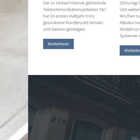
Der zu United Internet gehörende
China legt
Telekommunikationsanbieter 1&1
USA weiter
hat im ersten Halbjahr trotz
Wochen nac
gesunkener Kundenzahl Umsatz
Alibaba nun
und Gewinn gesteigert.
Modell vor
Systemen m
Weiterlesen
Weiterle