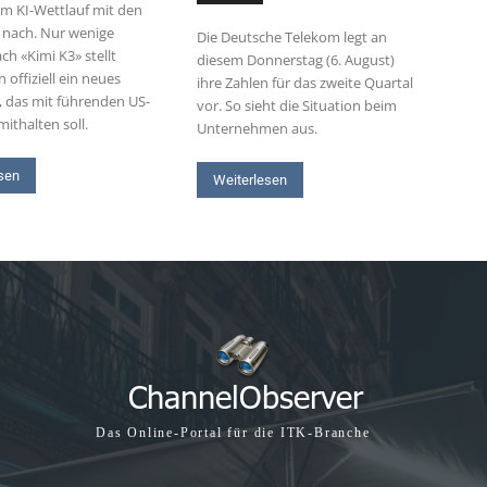
 im KI-Wettlauf mit den
 nach. Nur wenige
Die Deutsche Telekom legt an
h «Kimi K3» stellt
diesem Donnerstag (6. August)
 offiziell ein neues
ihre Zahlen für das zweite Quartal
, das mit führenden US-
vor. So sieht die Situation beim
ithalten soll.
Unternehmen aus.
sen
Weiterlesen
Das Online-Portal für die ITK-Branche