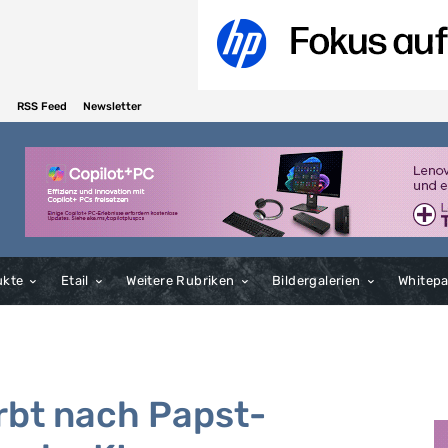
RSS Feed
Newsletter
ukte
Etail
Weitere Rubriken
Bildergalerien
Whitep
irbt nach Papst-