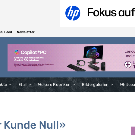
SS Feed
Newsletter
ukte
Etail
Weitere Rubriken
Bildergalerien
Whitep
r Kunde Null»