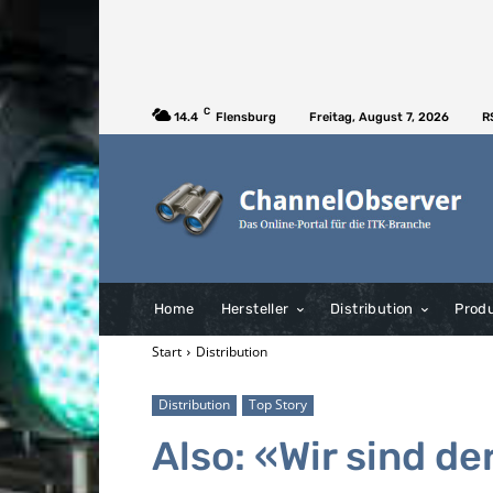
C
14.4
Flensburg
Freitag, August 7, 2026
R
Home
Hersteller
Distribution
Prod
Start
Distribution
Distribution
Top Story
Also: «Wir sind de