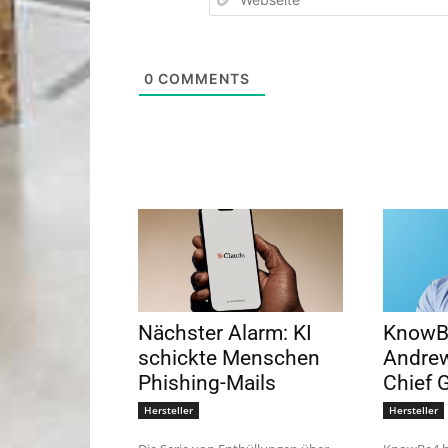
0
COMMENTS
Nächster Alarm: KI
KnowB
schickte Menschen
Andre
Phishing-Mails
Chief 
Hersteller
Hersteller