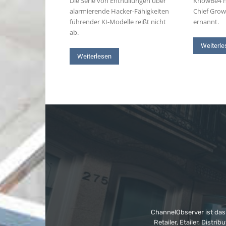
Die Serie von Enthüllungen über
KnowBe4 h
alarmierende Hacker-Fähigkeiten
Chief Grow
führender KI-Modelle reißt nicht
ernannt.
ab.
Weiterle
Weiterlesen
ChannelObserver ist das
Retailer, Etailer, Dist