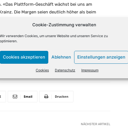
en. «Das Plattform-Geschäft wächst bei uns am
Krainz. Die Margen seien deutlich höher als beim
Cookie-Zustimmung verwalten
beispielsweise
Lenovo
, Dell Technologies, HPE, LG, Fsas
Wir verwenden Cookies, um unsere Website und unseren Service zu
optimieren.
 Einsatzszenarien. Bei der anschließenden Party in
es Lob für den neuen Standort. Heller, moderner,
Cookies akzeptieren
Ablehnen
Einstellungen anzeigen
Cookies
Datenschutz
Impressum
X
Email
Drucken
NÄCHSTER ARTIKEL