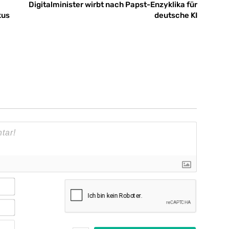
Digitalminister wirbt nach Papst-Enzyklika für
kus
deutsche KI
Name*
E-
Mail*
Webseite