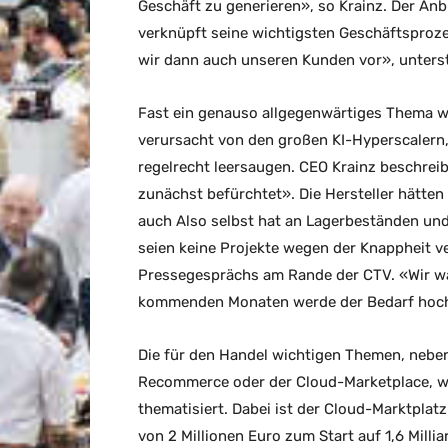
Geschäft zu generieren», so Krainz. Der Anbi
verknüpft seine wichtigsten Geschäftsprozes
wir dann auch unseren Kunden vor», unterst
Fast ein genauso allgegenwärtiges Thema wi
verursacht von den großen KI-Hyperscalern, 
regelrecht leersaugen. CEO Krainz beschreib
zunächst befürchtet». Die Hersteller hätte
auch Also selbst hat an Lagerbeständen und
seien keine Projekte wegen der Knappheit v
Pressegesprächs am Rande der CTV. «Wir wa
kommenden Monaten werde der Bedarf hoch 
Die für den Handel wichtigen Themen, neben
Recommerce oder der Cloud-Marketplace, 
thematisiert. Dabei ist der Cloud-Marktplatz
von 2 Millionen Euro zum Start auf 1,6 Mill