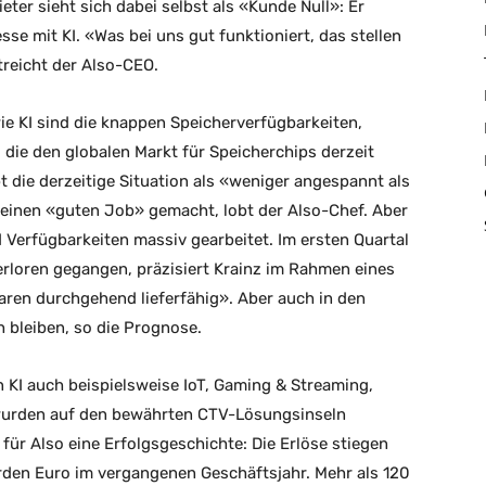
eter sieht sich dabei selbst als «Kunde Null»: Er
se mit KI. «Was bei uns gut funktioniert, das stellen
reicht der Also-CEO.
e KI sind die knappen Speicherverfügbarkeiten,
die den globalen Markt für Speicherchips derzeit
t die derzeitige Situation als «weniger angespannt als
n einen «guten Job» gemacht, lobt der Also-Chef. Aber
 Verfügbarkeiten massiv gearbeitet. Im ersten Quartal
erloren gegangen, präzisiert Krainz im Rahmen eines
ren durchgehend lieferfähig». Aber auch in den
bleiben, so die Prognose.
 KI auch beispielsweise IoT, Gaming & Streaming,
wurden auf den bewährten CTV-Lösungsinseln
 für Also eine Erfolgsgeschichte: Die Erlöse stiegen
iarden Euro im vergangenen Geschäftsjahr. Mehr als 120