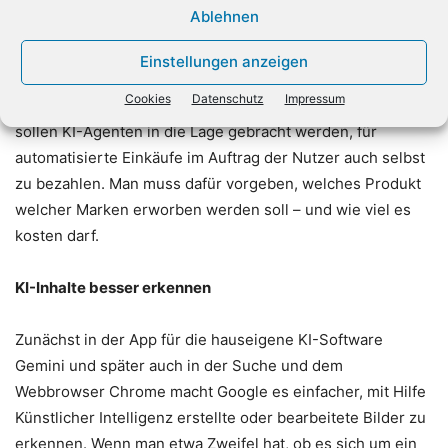
man etwa Bauteile für einen Computer zusammenstellt,
Ablehnen
wird der Einkaufskorb warnen, wenn sie nicht miteinander
kompatibel sein sollten.
Einstellungen anzeigen
Cookies
Datenschutz
Impressum
Mit einem bei Google entwickelten technischen Protokoll
sollen KI-Agenten in die Lage gebracht werden, für
automatisierte Einkäufe im Auftrag der Nutzer auch selbst
zu bezahlen. Man muss dafür vorgeben, welches Produkt
welcher Marken erworben werden soll – und wie viel es
kosten darf.
KI-Inhalte besser erkennen
Zunächst in der App für die hauseigene KI-Software
Gemini und später auch in der Suche und dem
Webbrowser Chrome macht Google es einfacher, mit Hilfe
Künstlicher Intelligenz erstellte oder bearbeitete Bilder zu
erkennen. Wenn man etwa Zweifel hat, ob es sich um ein