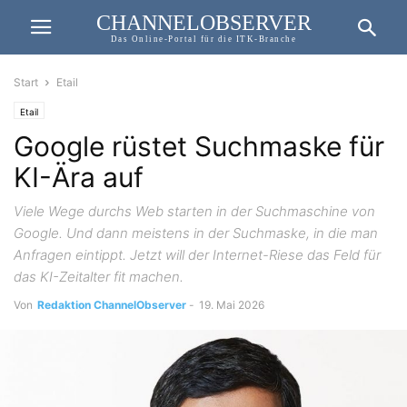
CHANNELOBSERVER
Das Online-Portal für die ITK-Branche
Start
Etail
Etail
Google rüstet Suchmaske für
KI-Ära auf
Viele Wege durchs Web starten in der Suchmaschine von
Google. Und dann meistens in der Suchmaske, in die man
Anfragen eintippt. Jetzt will der Internet-Riese das Feld für
das KI-Zeitalter fit machen.
Von
Redaktion ChannelObserver
-
19. Mai 2026