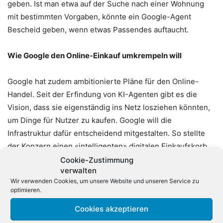
geben. Ist man etwa auf der Suche nach einer Wohnung
mit bestimmten Vorgaben, könnte ein Google-Agent
Bescheid geben, wenn etwas Passendes auftaucht.
Wie Google den Online-Einkauf umkrempeln will
Google hat zudem ambitionierte Pläne für den Online-
Handel. Seit der Erfindung von KI-Agenten gibt es die
Vision, dass sie eigenständig ins Netz losziehen könnten,
um Dinge für Nutzer zu kaufen. Google will die
Infrastruktur dafür entscheidend mitgestalten. So stellte
der Konzern einen «intelligenten» digitalen Einkaufskorb
vor, der quer über verschiedene Händler und Dienste
Cookie-Zustimmung
verwalten
funktionieren soll. Unter anderem soll er automatisch nach
Wir verwenden Cookies, um unsere Website und unseren Service zu
günstigeren Preisen und Sonderangeboten für
optimieren.
ausgewählte Artikel suchen – oder Nutzer informieren,
Cookies akzeptieren
wenn etwas Ausverkauftes wieder verfügbar ist. Wenn