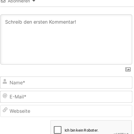
Abonnieren
E
M