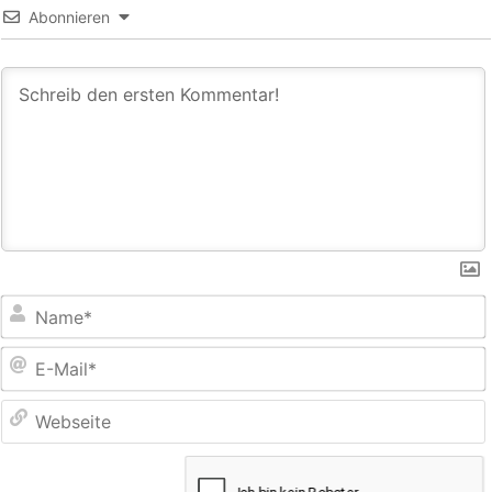
Abonnieren
E
M