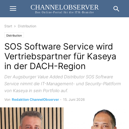
CHANNELOBSERVER
Das Online-Portal für die ITK-Branche
Start
Distribution
Distribution
SOS Software Service wird
Vertriebspartner für Kaseya
in der DACH-Region
Der Augsburger Value Added Distributor SOS Software
Service nimmt die IT-Management- und Security-Plattform
von Kaseya in sein Portfolio auf.
Von
Redaktion ChannelObserver
-
15. Juni 2026