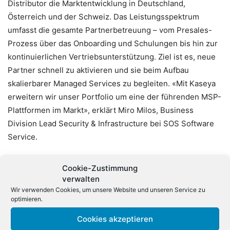
Distributor die Marktentwicklung in Deutschland,
Österreich und der Schweiz. Das Leistungsspektrum
umfasst die gesamte Partnerbetreuung – vom Presales-
Prozess über das Onboarding und Schulungen bis hin zur
kontinuierlichen Vertriebsunterstützung. Ziel ist es, neue
Partner schnell zu aktivieren und sie beim Aufbau
skalierbarer Managed Services zu beglei­ten. «Mit Kaseya
erweitern wir unser Portfolio um eine der führenden MSP-
Plattformen im Markt», erklärt Miro Milos, Business
Division Lead Security & Infrastructure bei SOS Software
Service.
Fokus auf den deutschen Markt
Cookie-Zustimmung
verwalten
Für Kaseya stellt der DACH-Raum einen der zentralen
Wir verwenden Cookies, um unsere Website und unseren Service zu
optimieren.
globalen Wachstumsmärkte dar. Das Unternehmen
investiert eigenen Angaben zufolge weiterhin in den
Cookies akzeptieren