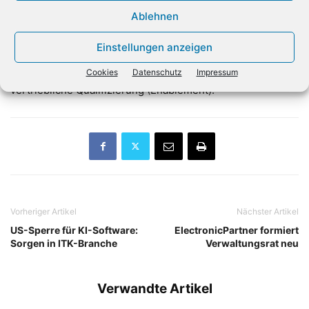
Standort München und setzt parallel auf den Ausbau der
Ablehnen
lokalen Go-to-Market-Strategie durch spezialisierte
Partner. In den kommenden Monaten konzentrieren sich
Einstellungen anzeigen
beide Unternehmen primär auf die Akquise neuer
Vertriebspartner sowie deren technische und
Cookies
Datenschutz
Impressum
vertriebliche Qualifizierung (Enablement).
Vorheriger Artikel
Nächster Artikel
US-Sperre für KI-Software:
ElectronicPartner formiert
Sorgen in ITK-Branche
Verwaltungsrat neu
Verwandte Artikel