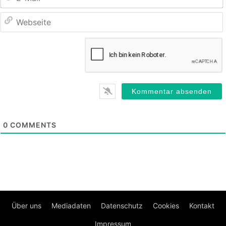
M
0
COMMENTS
Über uns
Mediadaten
Datenschutz
Cookies
Kontakt
Impressum