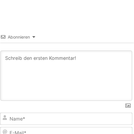
Abonnieren
E