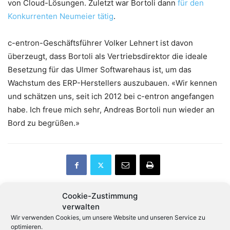
von Cloud-Lösungen. Zuletzt war Bortoli dann
für den
Konkurrenten Neumeier tätig
.
c-entron-Geschäftsführer Volker Lehnert ist davon
überzeugt, dass Bortoli als Vertriebsdirektor die ideale
Besetzung für das Ulmer Softwarehaus ist, um das
Wachstum des ERP-Herstellers auszubauen. «Wir kennen
und schätzen uns, seit ich 2012 bei c-entron angefangen
habe. Ich freue mich sehr, Andreas Bortoli nun wieder an
Bord zu begrüßen.»
Cookie-Zustimmung
verwalten
Vorheriger Artikel
Nächster Artikel
Wir verwenden Cookies, um unsere Website und unseren Service zu
Qualcomm verliert Patent-
optimieren.
Samsung tritt Login-Allianz