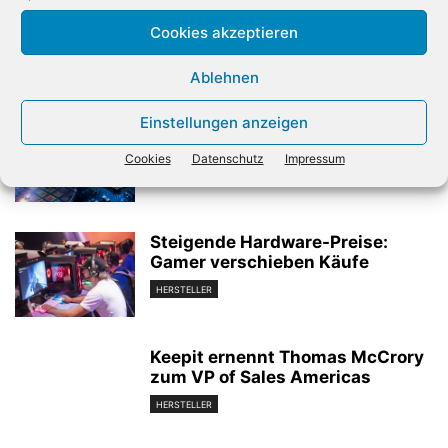
Prozess gegen Apple
Verimi bei
Cookies akzeptieren
Ablehnen
Verwandte Artikel
Einstellungen anzeigen
Chipwerte mit erneutem
Erholungsschub
Cookies
Datenschutz
Impressum
HERSTELLER
Steigende Hardware-Preise:
Gamer verschieben Käufe
HERSTELLER
Keepit ernennt Thomas McCrory
zum VP of Sales Americas
HERSTELLER