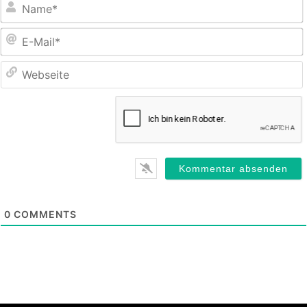
E
M
0
COMMENTS