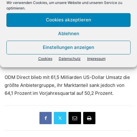
Wir verwenden Cookies, um unsere Website und unseren Service zu
Unter den Anbietern belegte Dell Technologies im ersten
optimieren.
Quartal 2026 mit einem Umsatzanteil von 16,5 Prozent den
Cookies akzeptieren
ersten Platz. Das Unternehmen steigerte seine Erlöse im
Jahresvergleich um 244,1 Prozent. Super Micro folgte mit
Ablehnen
einem Marktanteil von 7,6 Prozent und einem Wachstum
von 128,9 Prozent. Lenovo erreichte einen Anteil von 4,6
Einstellungen anzeigen
Prozent, gefolgt von IEIT Systems mit 3,3 Prozent und
Cookies
Datenschutz
Impressum
Hewlett Packard Enterprise mit 3,0 Prozent.
ODM Direct blieb mit 61,5 Milliarden US-Dollar Umsatz die
größte Anbietergruppe, ihr Marktanteil sank jedoch von
64,1 Prozent im Vorjahresquartal auf 50,2 Prozent.