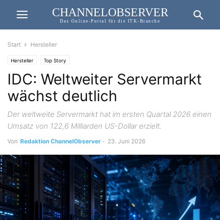
CHANNELOBSERVER
Das Online-Portal für die ITK-Branche
Start
Hersteller
Hersteller
Top Story
IDC: Weltweiter Servermarkt
wächst deutlich
Der weltweite Servermarkt hat im ersten Quartal 2026 einen
Umsatz von 122,6 Milliarden US-Dollar erzielt.
Von
Redaktion ChannelObserver
-
23. Juni 2026