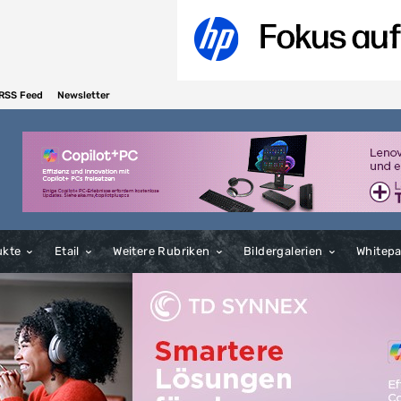
RSS Feed
Newsletter
ukte
Etail
Weitere Rubriken
Bildergalerien
Whitep