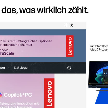
aper
Kataloge