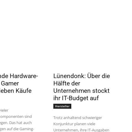
nde Hardware-
Lünendonk: Über die
: Gamer
Hälfte der
ieben Käufe
Unternehmen stockt
ihr IT-Budget auf
Hersteller
vieler
komponenten sind
Trotz anhaltend schwieriger
iegen. Das hat auch
Konjunktur planen viele
en auf die Gaming-
Unternehmen, ihre IT-Ausgaben