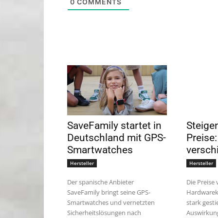
0
COMMENTS
SaveFamily startet in
Steige
Deutschland mit GPS-
Preise
Smartwatches
versch
Hersteller
Hersteller
Der spanische Anbieter
Die Preise 
SaveFamily bringt seine GPS-
Hardware
Smartwatches und vernetzten
stark gest
Sicherheitslösungen nach
Auswirkung