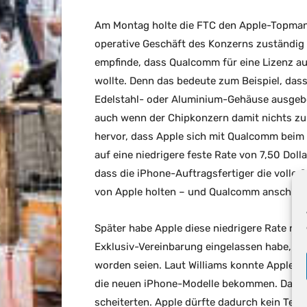
Am Montag holte die FTC den Apple-Topmana
operative Geschäft des Konzerns zuständig is
empfinde, dass Qualcomm für eine Lizenz au
wollte. Denn das bedeute zum Beispiel, dass
Edelstahl- oder Aluminium-Gehäuse ausgebe,
auch wenn der Chipkonzern damit nichts zu
hervor, dass Apple sich mit Qualcomm beim 
auf eine niedrigere feste Rate von 7,50 Doll
dass die iPhone-Auftragsfertiger die volle
von Apple holten – und Qualcomm anschließe
Später habe Apple diese niedrigere Rate nur
Exklusiv-Vereinbarung eingelassen habe, 
worden seien. Laut Williams konnte Apple s
die neuen iPhone-Modelle bekommen. Dabei 
scheiterten. Apple dürfte dadurch kein Te