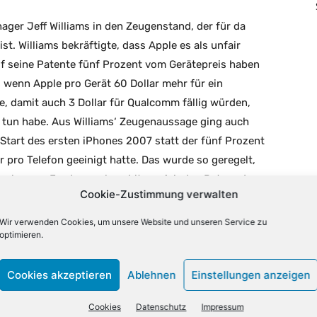
ger Jeff Williams in den Zeugenstand, der für da
t. Williams bekräftigte, dass Apple es als unfair
f seine Patente fünf Prozent vom Gerätepreis haben
 wenn Apple pro Gerät 60 Dollar mehr für ein
 damit auch 3 Dollar für Qualcomm fällig würden,
 tun habe. Aus Williams‘ Zeugenaussage ging auch
Start des ersten iPhones 2007 statt der fünf Prozent
ar pro Telefon geeinigt hatte. Das wurde so geregelt,
 Qualcomm-Forderung bezahlten, sich den Betrag dann
Cookie-Zustimmung verwalten
nd Apple einen Teil zurückzahlte.
Wir verwenden Cookies, um unsere Website und unseren Service zu
optimieren.
 behalten können, weil der Konzern sich auf eine
nach der nur Mobilfunk-Modems von Qualcomm bezogen
eit Beginn des Streits keine Qualcomm Chips mehr für
Cookies akzeptieren
Ablehnen
Einstellungen anzeigen
blieb unklar, woran genau die Gespräche darüber
Cookies
Datenschutz
Impressum
lefon mit dem neuen 5G-Datenfunk vor 2020 anbieten