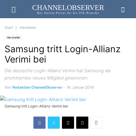
CHANNELOBSERVER
Das Online-Portal für die ITK-Branche
Start
Hersteller
Hersteller
Samsung tritt Login-Allianz
Verimi bei
Die deutsche Login-Allianz Verimi hat Samsung als
prominentes neues Mitglied gewonnen.
Von
Redaktion ChannelObserver
-
16. Januar 2019
Samsung tritt Login-Allianz Verimi bei