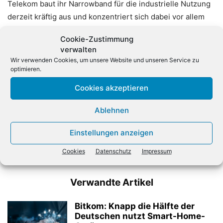
Telekom baut ihr Narrowband für die industrielle Nutzung
derzeit kräftig aus und konzentriert sich dabei vor allem
auf große Ballungsgebiete. (dpa)
Cookie-Zustimmung
verwalten
Wir verwenden Cookies, um unsere Website und unseren Service zu
optimieren.
Cookies akzeptieren
Ablehnen
Vorheriger Artikel
Nächster Artikel
Neues aus der IFA-Küche:
Salesforce rechnet mit
Einstellungen anzeigen
Die IT streicht den
kräftigem Umsatzwachstum
Schweinebraten
Cookies
Datenschutz
Impressum
Verwandte Artikel
Bitkom: Knapp die Hälfte der
Deutschen nutzt Smart-Home-