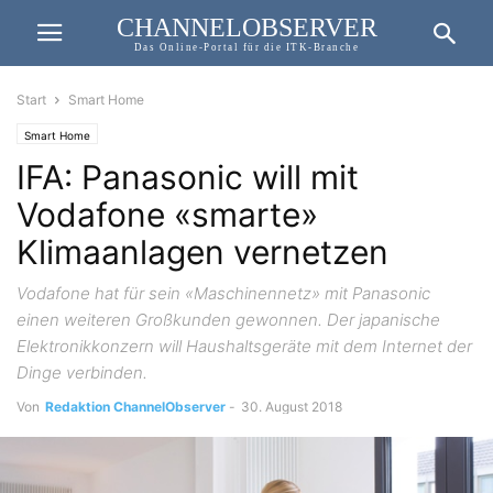
CHANNELOBSERVER
Das Online-Portal für die ITK-Branche
Start
Smart Home
Smart Home
IFA: Panasonic will mit
Vodafone «smarte»
Klimaanlagen vernetzen
Vodafone hat für sein «Maschinennetz» mit Panasonic
einen weiteren Großkunden gewonnen. Der japanische
Elektronikkonzern will Haushaltsgeräte mit dem Internet der
Dinge verbinden.
Von
Redaktion ChannelObserver
-
30. August 2018