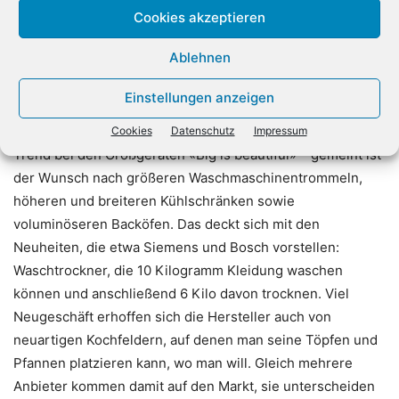
bedienen. Bislang gibt es lediglich ein paar übergeordnete
Cookies akzeptieren
Plattformen, mit dem man vom Smartphone Geräte
Ablehnen
verschiedener Marken an- und ausschalten kann – aber
eben nicht mehr.
Einstellungen anzeigen
Der GfK-Haushaltsgeräteexperte Norbert Herzog sieht als
Cookies
Datenschutz
Impressum
Trend bei den Großgeräten «Big is beautiful» – gemeint ist
der Wunsch nach größeren Waschmaschinentrommeln,
höheren und breiteren Kühlschränken sowie
voluminöseren Backöfen. Das deckt sich mit den
Neuheiten, die etwa Siemens und Bosch vorstellen:
Waschtrockner, die 10 Kilogramm Kleidung waschen
können und anschließend 6 Kilo davon trocknen. Viel
Neugeschäft erhoffen sich die Hersteller auch von
neuartigen Kochfeldern, auf denen man seine Töpfen und
Pfannen platzieren kann, wo man will. Gleich mehrere
Anbieter kommen damit auf den Markt, sie unterscheiden