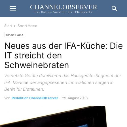
CHANNELOBSERVER
Das Online-Portal für die ITK-Branche
Start
Smart Home
Smart Home
Neues aus der IFA-Küche: Die
IT streicht den
Schweinebraten
Vernetzte Geräte dominieren das Hausgeräte-Segment der
IFA. Manche der angepriesenen Innovationen sorgen in
Berlin für Erstaunen.
Von
Redaktion ChannelObserver
-
29. August 2018