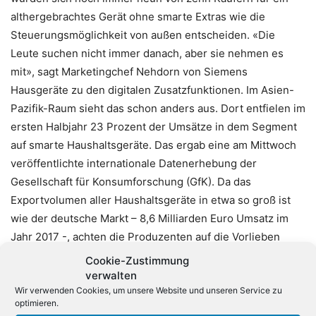
althergebrachtes Gerät ohne smarte Extras wie die
Steuerungsmöglichkeit von außen entscheiden. «Die
Leute suchen nicht immer danach, aber sie nehmen es
mit», sagt Marketingchef Nehdorn von Siemens
Hausgeräte zu den digitalen Zusatzfunktionen. Im Asien-
Pazifik-Raum sieht das schon anders aus. Dort entfielen im
ersten Halbjahr 23 Prozent der Umsätze in dem Segment
auf smarte Haushaltsgeräte. Das ergab eine am Mittwoch
veröffentlichte internationale Datenerhebung der
Gesellschaft für Konsumforschung (GfK). Da das
Exportvolumen aller Haushaltsgeräte in etwa so groß ist
wie der deutsche Markt – 8,6 Milliarden Euro Umsatz im
Jahr 2017 -, achten die Produzenten auf die Vorlieben
ihrer Kunden im Ausland. Als problematisch erweist sich
Cookie-Zustimmung
nach wie vor, dass jeder Hersteller beim vernetzten
verwalten
Wir verwenden Cookies, um unsere Website und unseren Service zu
Zuhause seine eigenes System durchsetzen will. Mit einer
optimieren.
App von Miele kann man keine Siemens-Spülmaschine