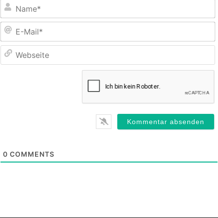
E
M
0
COMMENTS