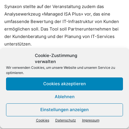
Synaxon stellte auf der Veranstaltung zudem das
Analysewerkzeug «Managed ISA Plus» vor, das eine
umfassende Bewertung der IT-Infrastruktur von Kunden
ermöglichen soll. Das Tool soll Partnerunternehmen bei
der Kundenberatung und der Planung von IT-Services
unterstützen.
Cookie-Zustimmung
Der nächste Synaxon Managed Services Summit ist für
verwalten
den 1. und 2. Juni 2027 geplant. Nach Angaben von
Wir verwenden Cookies, um unsere Website und unseren Service zu
optimieren.
Synaxon wird für die Veranstaltung eine größere Location
in Frankfurt gesucht, um mehr Partnern die Teilnahme zu
Cookies akzeptieren
ermöglichen.
Ablehnen
Einstellungen anzeigen
Cookies
Datenschutz
Impressum