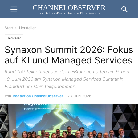
CHANNELOBSERVER
Das Online-Portal für die ITK-Branche
Start
Hersteller
Hersteller
Synaxon Summit 2026: Fokus
auf KI und Managed Services
Rund 150 Teilnehmer aus der IT-Branche hatten am 9. und
10. Juni 2026 am Synaxon Managed Services Summit in
Frankfurt am Main teilgenommen.
Von
Redaktion ChannelObserver
-
23. Juni 2026