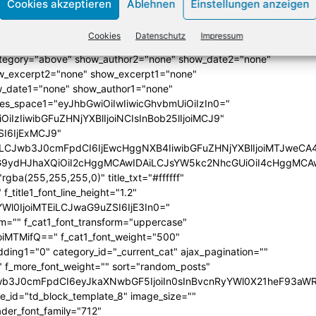
Cookies akzeptieren
Ablehnen
Einstellungen anzeigen
lign="bottom"
QiLCJjb2xvcjEiOiJyZ2JhKDAsMCwwLDApIiwiY29sb3IyIjoicmd
Cookies
Datenschutz
Impressum
33333%" columns="33.33333333%"
category="above" show_author2="none" show_date2="none"
_excerpt2="none" show_excerpt1="none"
_date1="none" show_author1="none"
ules_space1="eyJhbGwiOiIwIiwicGhvbmUiOiIzIn0="
iIzIiwibGFuZHNjYXBlIjoiNCIsInBob25lIjoiMCJ9"
SI6IjExMCJ9"
iLCJwb3J0cmFpdCI6IjEwcHggNXB4IiwibGFuZHNjYXBlIjoiMTJweCA
icG9ydHJhaXQiOiI2cHggMCAwIDAiLCJsYW5kc2NhcGUiOiI4cHggMCA
ba(255,255,255,0)" title_txt="#ffffff"
 f_title1_font_line_height="1.2"
yYWl0IjoiMTEiLCJwaG9uZSI6IjE3In0="
form="" f_cat1_font_transform="uppercase"
joiMTMifQ==" f_cat1_font_weight="500"
dding1="0" category_id="_current_cat" ajax_pagination=""
"" f_more_font_weight="" sort="random_posts"
Jwb3J0cmFpdCI6eyJkaXNwbGF5IjoiIn0sInBvcnRyYWl0X21heF93aWR
te_id="td_block_template_8" image_size=""
ader_font_family="712"