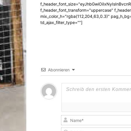
f_header_font_size="eyJhbGwiOiIxNyIsInBvcn
f_header_font_transform="uppercase" f_header
mix_color_h="rgba(112,204,63,0.3)" pag_h_
td_ajax_filter_type=""]
Abonnieren