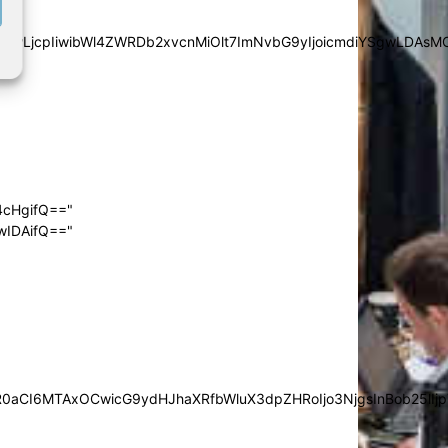
iYSgwLDAsMCwwLjcpIiwibWl4ZWRDb2xvcnMiOlt7ImNvbG9yIjoic
4cHgifQ=="
wIDAifQ=="
0aCI6MTAxOCwicG9ydHJhaXRfbWluX3dpZHRoIjo3NjgsInBob25lIjp7