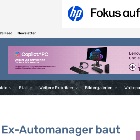
SS Feed
Newsletter
ukte
Etail
Weitere Rubriken
Bildergalerien
Whitep
 Ex-Automanager baut