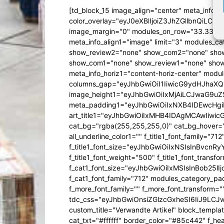
[td_block_15 image_align="center" meta_info_a
color_overlay="eyJ0eXBlIjoiZ3JhZGllbn
image_margin="0" modules_on_row="33.333
meta_info_align1="image" limit="3" modules_
show_review2="none" show_com2="none" show
show_com1="none" show_review1="none" show
meta_info_horiz1="content-horiz-center" mod
columns_gap="eyJhbGwiOiI1IiwicG9ydHJhaXQiO
image_height1="eyJhbGwiOiIxMjAiLCJwaG9uZ
meta_padding1="eyJhbGwiOiIxNXB4IDEwcHg
art_title1="eyJhbGwiOiIxMHB4IDAgMCAwIiw
cat_bg="rgba(255,255,255,0)" cat_bg_hover="rg
all_underline_color1="" f_title1_font_family="712"
f_title1_font_size="eyJhbGwiOiIxNSIsInBvcnR
f_title1_font_weight="500" f_title1_font_trans
f_cat1_font_size="eyJhbGwiOiIxMSIsInBob25lI
f_cat1_font_family="712" modules_category_pa
f_more_font_family="" f_more_font_transform=
tdc_css="eyJhbGwiOnsiZGlzcGxheSI6IiJ9LC
custom_title="Verwandte Artikel" block_templa
cat_txt="#ffffff" border_color="#85c442" f_he