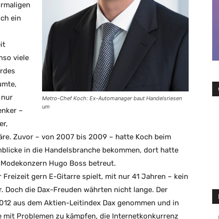
ormaligen
ch ein
it
nso viele
ordes
umte,
 nur
Metro-Chef Koch: Ex-Automanager baut Handelsriesen
um
enker –
er,
äre. Zuvor – von 2007 bis 2009 – hatte Koch beim
nblicke in die Handelsbranche bekommen, dort hatte
m Modekonzern Hugo Boss betreut.
Freizeit gern E-Gitarre spielt, mit nur 41 Jahren – kein
. Doch die Dax-Freuden währten nicht lange. Der
 2012 aus dem Aktien-Leitindex Dax genommen und in
e mit Problemen zu kämpfen, die Internetkonkurrenz