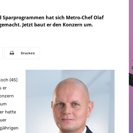
m
d Sparprogrammen hat sich Metro-Chef Olaf
gemacht. Jetzt baut er den Konzern um.
Drucken
och (45)
s er
Konzern
aum
er hatte
auer
gjährigen