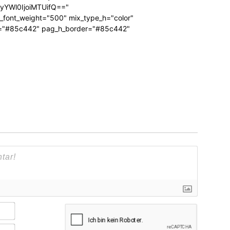
RyYWl0IjoiMTUifQ=="
_font_weight="500" mix_type_h="color"
bg="#85c442" pag_h_border="#85c442"
Name*
E-