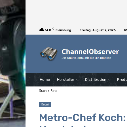
C
14.8
Flensburg
Freitag, August 7, 2026
R
Home
Hersteller
Distribution
Prod
Start
Retail
Retail
Metro-Chef Koch: