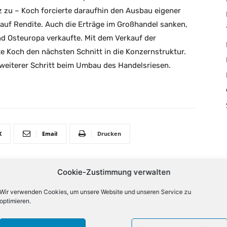
 zu – Koch forcierte daraufhin den Ausbau eigener
auf Rendite. Auch die Erträge im Großhandel sanken,
d Osteuropa verkaufte. Mit dem Verkauf der
 Koch den nächsten Schnitt in die Konzernstruktur.
 weiterer Schritt beim Umbau des Handelsriesen.
X
Email
Drucken
Cookie-Zustimmung verwalten
NÄCHSTER ARTIKEL
Wir verwenden Cookies, um unsere Website und unseren Service zu
ch
Metros Vorbilder: Aufspaltungen liegen im
optimieren.
Trend