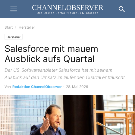
CHANNELOBSERVER
Das Online-Portal für die ITK-Branche
Start
Hersteller
Hersteller
Salesforce mit mauem
Ausblick aufs Quartal
Der US-Softwareanbieter Salesforce hat mit seinem
Ausblick auf den Umsatz im laufenden Quartal enttäuscht.
Von
Redaktion ChannelObserver
-
28. Mai 2026