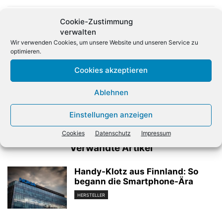
Cookie-Zustimmung
verwalten
Wir verwenden Cookies, um unsere Website und unseren Service zu
optimieren.
Cookies akzeptieren
Vorheriger Artikel
Nächster Artikel
Cancom übernimmt
Das sind die Top-Partner von
Ablehnen
Betreuung von über
Lancom
100.000 IT-Arbeitsplätzen
Einstellungen anzeigen
für Dataport
Cookies
Datenschutz
Impressum
Verwandte Artikel
Handy-Klotz aus Finnland: So
begann die Smartphone-Ära
HERSTELLER