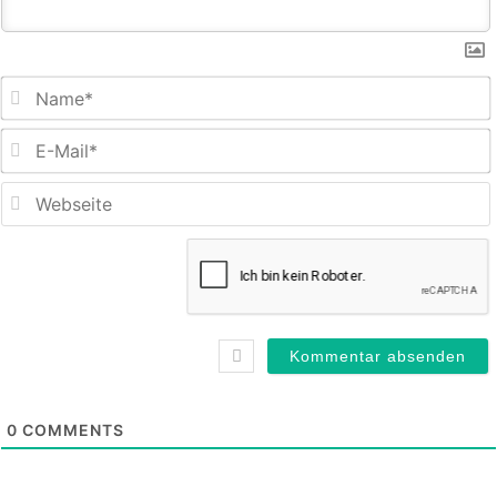
E
M
0
COMMENTS