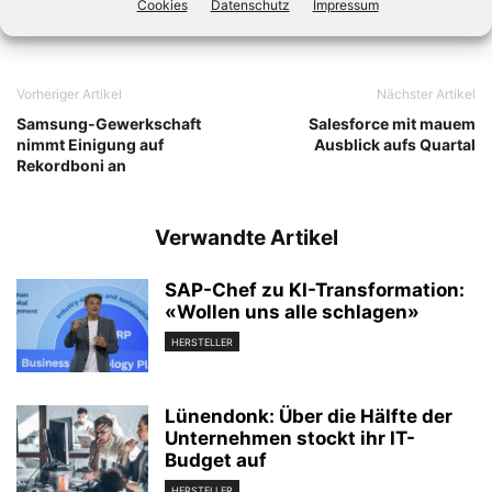
Cookies
Datenschutz
Impressum
Vorheriger Artikel
Nächster Artikel
Samsung-Gewerkschaft
Salesforce mit mauem
nimmt Einigung auf
Ausblick aufs Quartal
Rekordboni an
Verwandte Artikel
SAP-Chef zu KI-Transformation:
«Wollen uns alle schlagen»
HERSTELLER
Lünendonk: Über die Hälfte der
Unternehmen stockt ihr IT-
Budget auf
HERSTELLER