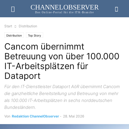
CHANNELOBSERVER
Das Online-Portal für die ITK-Branche
Start
Distribution
Distribution
Top Story
Cancom übernimmt
Betreuung von über 100.000
IT-Arbeitsplätzen für
Dataport
Für den IT-Dienstleister Dataport AöR übernimmt Cancom
die ganzheitliche Bereitstellung und Betreuung von mehr
als 100.000 IT-Arbeitsplätzen in sechs norddeutschen
Bundesländern.
Von
Redaktion ChannelObserver
-
28. Mai 2026