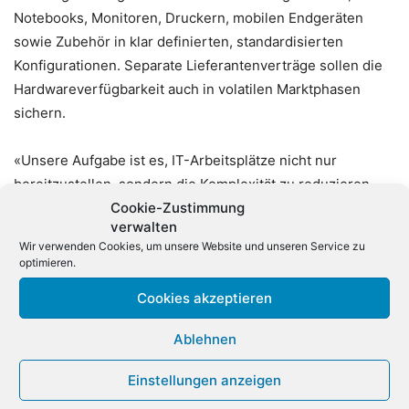
Notebooks, Monitoren, Druckern, mobilen Endgeräten
sowie Zubehör in klar definierten, standardisierten
Konfigurationen. Separate Lieferantenverträge sollen die
Hardwareverfügbarkeit auch in volatilen Marktphasen
sichern.
«Unsere Aufgabe ist es, IT-Arbeitsplätze nicht nur
bereitzustellen, sondern die Komplexität zu reduzieren
und Planbarkeit zu schaffen. Wer über 100.000 Clients
Cookie-Zustimmung
verwalten
zuverlässig steuert, gewinnt Betriebssicherheit – und die
Wir verwenden Cookies, um unsere Website und unseren Service zu
Freiheit, sich auf digitale Transformation und die
optimieren.
Kernaufgaben der Verwaltung zu konzentrieren», sagt
Cookies akzeptieren
Simone Liebich, Abteilungsleitung Field Service bei
Dataport AöR.
Ablehnen
Einstellungen anzeigen