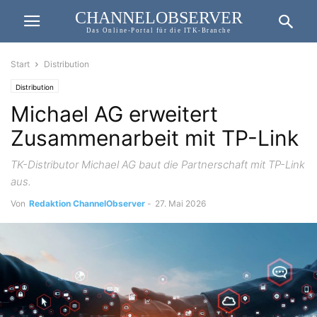
CHANNELOBSERVER
Das Online-Portal für die ITK-Branche
Start
Distribution
Distribution
Michael AG erweitert
Zusammenarbeit mit TP-Link
TK-Distributor Michael AG baut die Partnerschaft mit TP-Link
aus.
Von
Redaktion ChannelObserver
-
27. Mai 2026