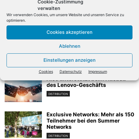
Cookie-Zustimmung
verwalten
Wir verwenden Cookies, um unsere Website und unseren Service zu
optimieren.
Vorheriger Artikel
Nächster Artikel
Cookies akzeptieren
Europäischer
Über 100 Teilnehmer beim
Cybersecurity-Markt wächst
Top-Partner-Treffen von
wieder
Herweck
Ablehnen
Einstellungen anzeigen
Verwandte Artikel
Cookies
Datenschutz
Impressum
Also unterstützt beim Ausbau
des Lenovo-Geschäfts
DISTRIBUTION
Exclusive Networks: Mehr als 150
Teilnehmer bei den Summer
Networks
DISTRIBUTION