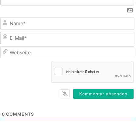
E
M
0
COMMENTS