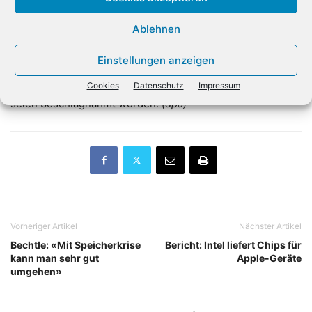
durchsucht worden, darunter die von zwei mutmaßlichen
Ablehnen
Komplizen aus Kaltenkirchen in Schleswig-Holstein und
Unna in Nordrhein-Westfalen. In der Wohnung des
Einstellungen anzeigen
Hauptverdächtigen auf Mallorca sicherten die Ermittler
Bitcoin im Wert von rund 314.000 Euro. Auch Datenträger
Cookies
Datenschutz
Impressum
seien beschlagnahmt worden.
(dpa)
Vorheriger Artikel
Nächster Artikel
Bechtle: «Mit Speicherkrise
Bericht: Intel liefert Chips für
kann man sehr gut
Apple-Geräte
umgehen»