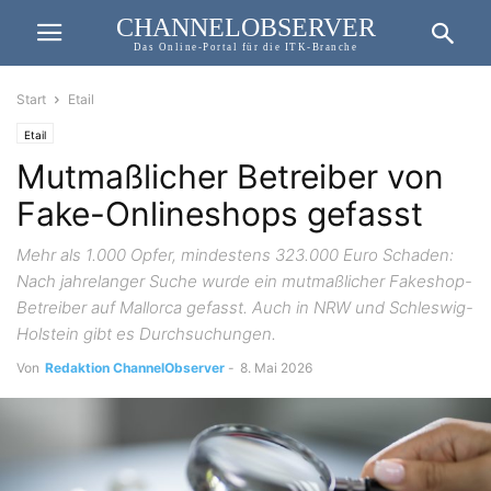
CHANNELOBSERVER
Das Online-Portal für die ITK-Branche
Start
Etail
Etail
Mutmaßlicher Betreiber von
Fake-Onlineshops gefasst
Mehr als 1.000 Opfer, mindestens 323.000 Euro Schaden:
Nach jahrelanger Suche wurde ein mutmaßlicher Fakeshop-
Betreiber auf Mallorca gefasst. Auch in NRW und Schleswig-
Holstein gibt es Durchsuchungen.
Von
Redaktion ChannelObserver
-
8. Mai 2026