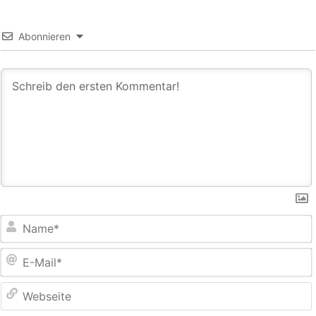
Abonnieren
E
M