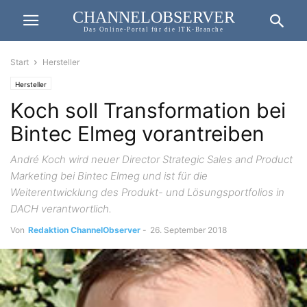
CHANNELOBSERVER
Das Online-Portal für die ITK-Branche
Start
Hersteller
Hersteller
Koch soll Transformation bei
Bintec Elmeg vorantreiben
André Koch wird neuer Director Strategic Sales and Product
Marketing bei Bintec Elmeg und ist für die
Weiterentwicklung des Produkt- und Lösungsportfolios in
DACH verantwortlich.
Von
Redaktion ChannelObserver
-
26. September 2018