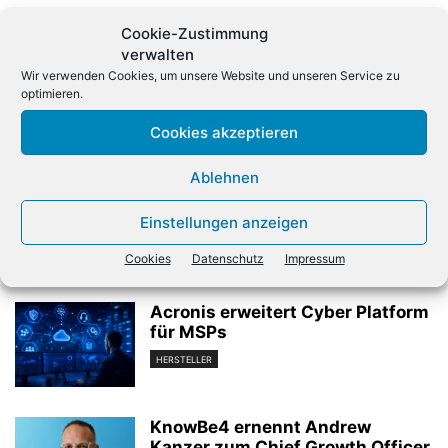
Cookie-Zustimmung
verwalten
Wir verwenden Cookies, um unsere Website und unseren Service zu
optimieren.
Cookies akzeptieren
Vorheriger Artikel
Nächster Artikel
Qualcomm: Schwere
Photokina in Köln gestartet:
Ablehnen
Vorwürfe gegen Apple
Künstliche Intelligenz im
Fokus
Einstellungen anzeigen
Cookies
Datenschutz
Impressum
Verwandte Artikel
Acronis erweitert Cyber Platform
für MSPs
HERSTELLER
KnowBe4 ernennt Andrew
Kanzer zum Chief Growth Officer