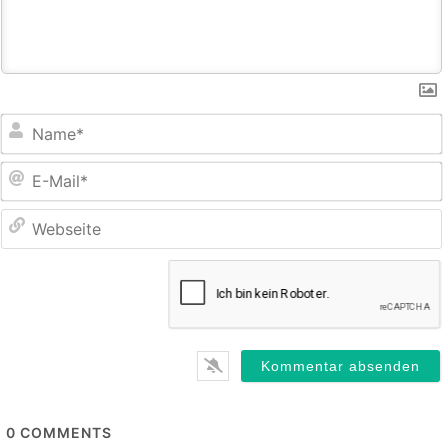
E
M
0
COMMENTS