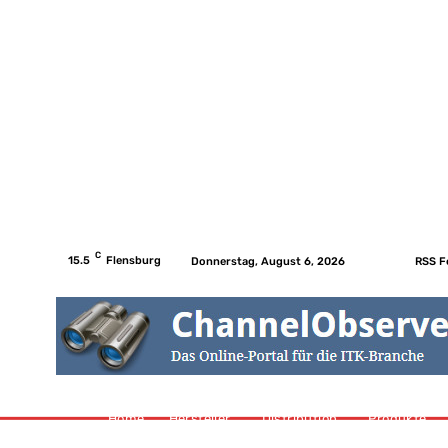
C
15.5
Flensburg
Donnerstag, August 6, 2026
RSS F
Home
Hersteller
Distribution
Produkte
Etail
W
Home
Hersteller
Distribution
Produkte