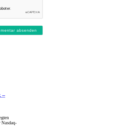
k –
egten
er Nasdaq-