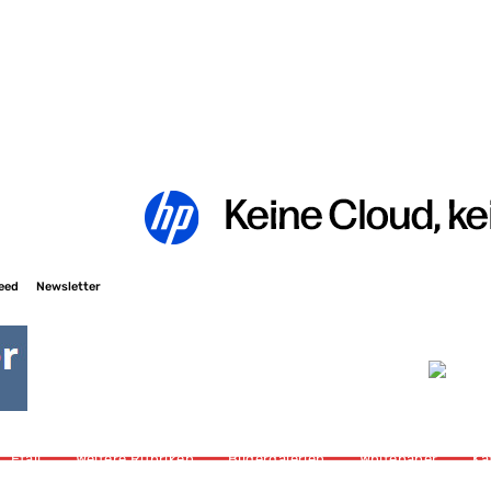
eed
Newsletter
eitere Rubriken
Bildergalerien
Whitepaper
Kataloge
Etail
Weitere Rubriken
Bildergalerien
Whitepaper
Ka