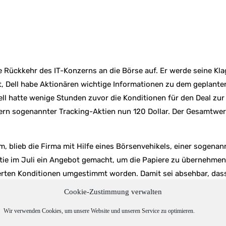
e Rückkehr des IT-Konzerns an die Börse auf. Er werde seine Klag
 Dell habe Aktionären wichtige Informationen zu dem geplanten 
 Dell hatte wenige Stunden zuvor die Konditionen für den Deal z
bern sogenannter Tracking-Aktien nun 120 Dollar. Der Gesamtwert 
blieb die Firma mit Hilfe eines Börsenvehikels, einer sogenannt
tie im Juli ein Angebot gemacht, um die Papiere zu übernehmen 
erten Konditionen umgestimmt worden. Damit sei absehbar, dass
edrig halte. Milliardär Icahn ist ein bekannter Unruhestifter,
Cookie-Zustimmung verwalten
Wir verwenden Cookies, um unsere Website und unseren Service zu optimieren.