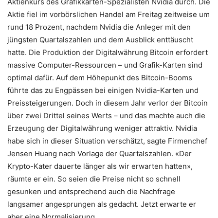
Aktienkurs des Grafikkarten-Spezialisten Nvidia durch. Die
Aktie fiel im vorbörslichen Handel am Freitag zeitweise um
rund 18 Prozent, nachdem Nvidia die Anleger mit den
jüngsten Quartalszahlen und dem Ausblick enttäuscht
hatte. Die Produktion der Digitalwährung Bitcoin erfordert
massive Computer-Ressourcen – und Grafik-Karten sind
optimal dafür. Auf dem Höhepunkt des Bitcoin-Booms
führte das zu Engpässen bei einigen Nvidia-Karten und
Preissteigerungen. Doch in diesem Jahr verlor der Bitcoin
über zwei Drittel seines Werts – und das machte auch die
Erzeugung der Digitalwährung weniger attraktiv. Nvidia
habe sich in dieser Situation verschätzt, sagte Firmenchef
Jensen Huang nach Vorlage der Quartalszahlen. «Der
Krypto-Kater dauerte länger als wir erwarten hatten»,
räumte er ein. So seien die Preise nicht so schnell
gesunken und entsprechend auch die Nachfrage
langsamer angesprungen als gedacht. Jetzt erwarte er
aber eine Normalisierung.