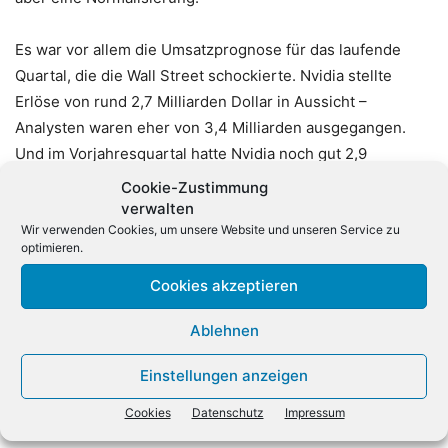
Es war vor allem die Umsatzprognose für das laufende
Quartal, die die Wall Street schockierte. Nvidia stellte
Erlöse von rund 2,7 Milliarden Dollar in Aussicht –
Analysten waren eher von 3,4 Milliarden ausgegangen.
Und im Vorjahresquartal hatte Nvidia noch gut 2,9
Milliarden Dollar Umsatz gemacht. Im Ende Oktober
Cookie-Zustimmung
abgeschlossenen dritten Geschäftsquartal steigerte Nvidia
verwalten
Wir verwenden Cookies, um unsere Website und unseren Service zu
unterdessen die Erlöse um 21 Prozent auf knapp 3,2
optimieren.
Milliarden Dollar und machte 1,2 Milliarden Dollar Gewinn –
rund 47 Prozent mehr als ein Jahr zuvor. (dpa)
Cookies akzeptieren
Ablehnen
Einstellungen anzeigen
Cookies
Datenschutz
Impressum