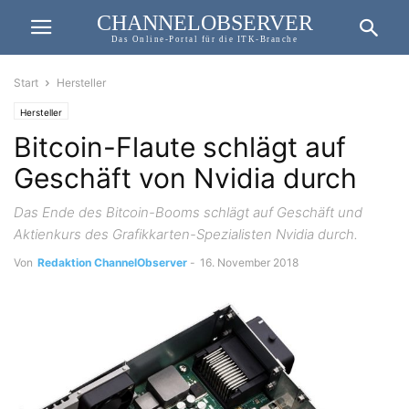
CHANNELOBSERVER
Das Online-Portal für die ITK-Branche
Start
Hersteller
Hersteller
Bitcoin-Flaute schlägt auf
Geschäft von Nvidia durch
Das Ende des Bitcoin-Booms schlägt auf Geschäft und
Aktienkurs des Grafikkarten-Spezialisten Nvidia durch.
Von
Redaktion ChannelObserver
-
16. November 2018