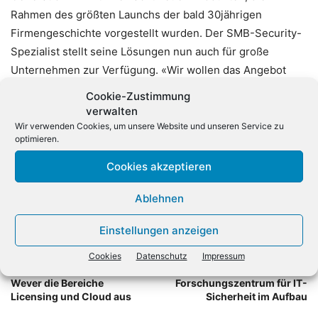
Rahmen des größten Launchs der bald 30jährigen
Firmengeschichte vorgestellt wurden. Der SMB-Security-
Spezialist stellt seine Lösungen nun auch für große
Unternehmen zur Verfügung. «Wir wollen das Angebot
insbesondere im Geschäftskundenumfeld ausbauen und
Cookie-Zustimmung
das eigene Wachstum kontinuierlich vorantreiben» , so
verwalten
Holger Suhl, Country Manager DACH bei Eset.
Wir verwenden Cookies, um unsere Website und unseren Service zu
optimieren.
Cookies akzeptieren
Ablehnen
Einstellungen anzeigen
Vorheriger Artikel
Nächster Artikel
Cookies
Datenschutz
Impressum
Siewert & Kau baut mit
Weltgrößtes
Wever die Bereiche
Forschungszentrum für IT-
Licensing und Cloud aus
Sicherheit im Aufbau