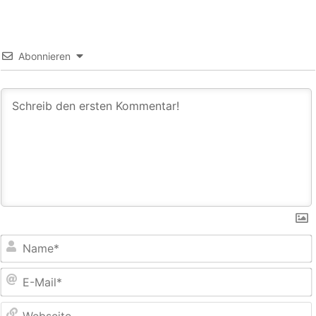
Abonnieren
E
M