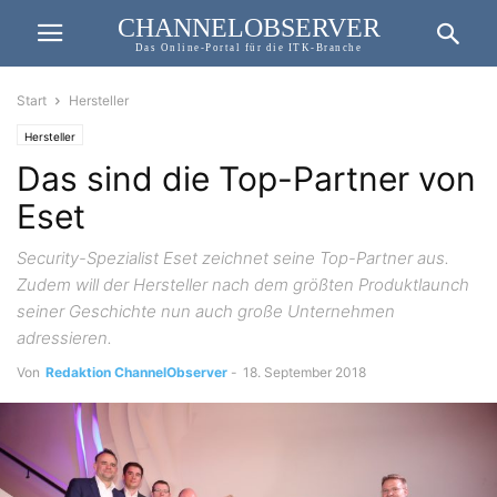
CHANNELOBSERVER
Das Online-Portal für die ITK-Branche
Start
Hersteller
Hersteller
Das sind die Top-Partner von
Eset
Security-Spezialist Eset zeichnet seine Top-Partner aus.
Zudem will der Hersteller nach dem größten Produktlaunch
seiner Geschichte nun auch große Unternehmen
adressieren.
Von
Redaktion ChannelObserver
-
18. September 2018