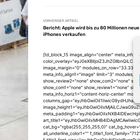
VORHERIGER ARTIKEL
Bericht: Apple wird bis zu 80 Millionen neue
iPhones verkaufen
[td_block_15 image_align="center" meta_info_a
color_overlay="eyJ0eXBlIjoiZ3JhZGllbn
image_margin="0" modules_on_row="33.333
meta_info_align1="image" limit="3" modules_
show_review2="none" show_com2="none" show
show_com1="none" show_review1="none" show
meta_info_horiz1="content-horiz-center" mod
columns_gap="eyJhbGwiOiI1IiwicG9ydHJhaXQiO
image_height1="eyJhbGwiOiIxMjAiLCJwaG9uZ
meta_padding1="eyJhbGwiOiIxNXB4IDEwcHg
art_title1="eyJhbGwiOiIxMHB4IDAgMCAwIiw
cat_bg="rgba(255,255,255,0)" cat_bg_hover="rg
all_underline_color1="" f_title1_font_family="712"
f_title1_font_size="eyJhbGwiOiIxNSIsInBvcnR