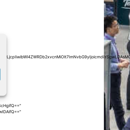
iYSgwLDAsMCwwLjcpIiwibWl4ZWRDb2xvcnMiOlt7ImNvbG9yIjoic
4cHgifQ=="
wIDAifQ=="