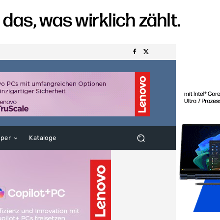
aper
Kataloge