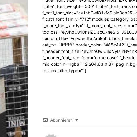
f_title1_font_weight="500" f_title1_font_trans
f_cat1_font_size="eyJhbGwiOiIxMSIsInBob25lI
f_cat1_font_family="712" modules_category_pa
f_more_font_family="" f_more_font_transform=
tdc_css="eyJhbGwiOnsiZGlzcGxheSI6IiJ9LC
custom_title="Verwandte Artikel" block_templa
cat_txt="#ffffff" border_color="#85c442" f_he
f_header_font_size="eyJhbGwiOiIxNyIsInBvcn
f_header_font_transform="uppercase" f_header
mix_color_h="rgba(112,204,63,0.3)" pag_h_
td_ajax_filter_type=""]
Abonnieren