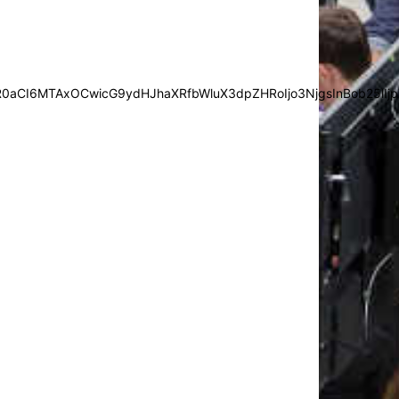
0aCI6MTAxOCwicG9ydHJhaXRfbWluX3dpZHRoIjo3NjgsInBob25lIjp7