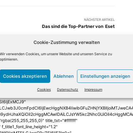
NÄCHSTER ARTIKEL
Das sind die Top-Partner von
Eset
Cookie-Zustimmung verwalten
lign="bottom"
Wir verwenden Cookies, um unsere Website und unseren Service zu
QiLCJjb2xvcjEiOiJyZ2JhKDAsMCwwLDApIiwiY29sb3IyIjoicmd
optimieren.
33333%" columns="33.33333333%"
category="above" show_author2="none" show_date2="none"
Cookies akzeptieren
Ablehnen
Einstellungen anzeigen
_excerpt2="none" show_excerpt1="none"
_date1="none" show_author1="none"
ules_space1="eyJhbGwiOiIwIiwicGhvbmUiOiIzIn0="
Cookies
Datenschutz
Impressum
iIzIiwibGFuZHNjYXBlIjoiNCIsInBob25lIjoiMCJ9"
SI6IjExMCJ9"
iLCJwb3J0cmFpdCI6IjEwcHggNXB4IiwibGFuZHNjYXBlIjoiMTJweCA
icG9ydHJhaXQiOiI2cHggMCAwIDAiLCJsYW5kc2NhcGUiOiI4cHggMCA
ba(255,255,255,0)" title_txt="#ffffff"
 f_title1_font_line_height="1.2"
yYWl0IjoiMTEiLCJwaG9uZSI6IjE3In0="