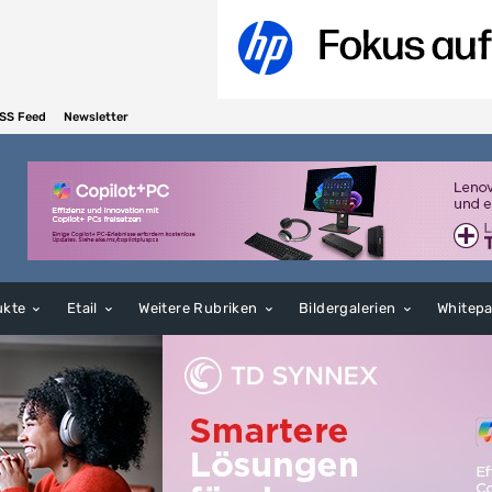
SS Feed
Newsletter
ukte
Etail
Weitere Rubriken
Bildergalerien
Whitep