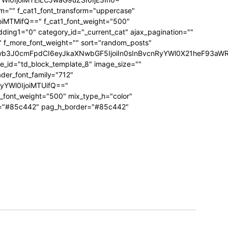
form="" f_cat1_font_transform="uppercase"
joiMTMifQ==" f_cat1_font_weight="500"
dding1="0" category_id="_current_cat" ajax_pagination=""
"" f_more_font_weight="" sort="random_posts"
Jwb3J0cmFpdCI6eyJkaXNwbGF5IjoiIn0sInBvcnRyYWl0X21heF93aWR
te_id="td_block_template_8" image_size=""
ader_font_family="712"
RyYWl0IjoiMTUifQ=="
_font_weight="500" mix_type_h="color"
bg="#85c442" pag_h_border="#85c442"