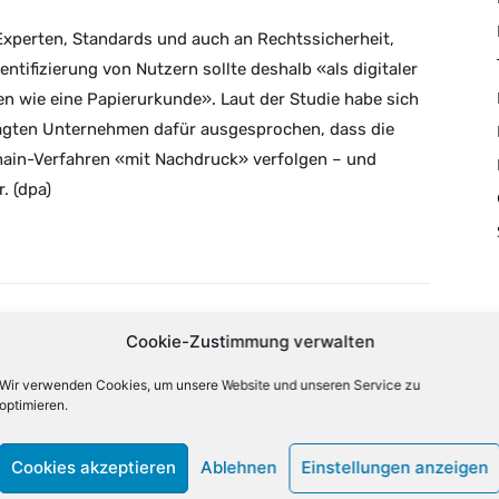
 Experten, Standards und auch an Rechtssicherheit,
ntifizierung von Nutzern sollte deshalb «als digitaler
 wie eine Papierurkunde». Laut der Studie habe sich
ragten Unternehmen dafür ausgesprochen, dass die
in-Verfahren «mit Nachdruck» verfolgen – und
. (dpa)
Cookie-Zustimmung verwalten
X
Email
Drucken
Wir verwenden Cookies, um unsere Website und unseren Service zu
optimieren.
NÄCHSTER ARTIKEL
Cookies akzeptieren
Ablehnen
Einstellungen anzeigen
AWS eröffnet Rechenzentren in Italien