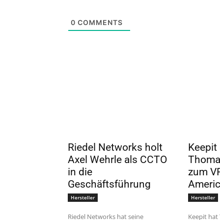
0
COMMENTS
Riedel Networks holt
Keepit
Axel Wehrle als CCTO
Thoma
in die
zum VP
Geschäftsführung
Ameri
Hersteller
Hersteller
Riedel Networks hat seine
Keepit ha