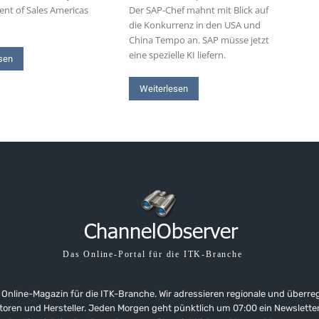
dent of Sales Americas
Der SAP-Chef mahnt mit Blick auf
die Konkurrenz in den USA und
China Tempo an. SAP müsse jetzt
eine spezielle KI liefern.
sen
Weiterlesen
Das Online-Portal für die ITK-Branche
 Online-Magazin für die ITK-Branche. Wir adressieren regionale und überre
ributoren und Hersteller. Jeden Morgen geht pünktlich um 07:00 ein Newslet