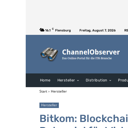
C
16.1
Flensburg
Freitag, August 7, 2026
RS
Home
Hersteller
Distribution
Prod
Start
Hersteller
Hersteller
Bitkom: Blockchai