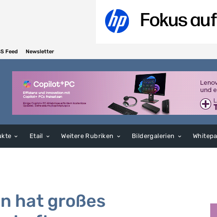
S Feed
Newsletter
ukte
Etail
Weitere Rubriken
Bildergalerien
Whitep
n hat großes