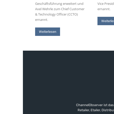
Geschäftsführung erweitert und
Vice Presi
Axel Wehrle zum Chief Customer
ernannt.
& Technology Officer (CCTO)
ernannt.
Weiterle
Weiterlesen
ChannelObserver ist das
Retailer, Etailer, Dist