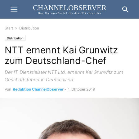
CHANNELOBSERVER
Das Online-Portal für die ITK-Branche
Start
Distribution
Distribution
NTT ernennt Kai Grunwitz
zum Deutschland-Chef
Der IT-Dienstleister NTT Ltd. ernennt Kai Grunwitz zum
Geschäftsführer in Deutschland.
Von
Redaktion ChannelObserver
-
1. Oktober 2019