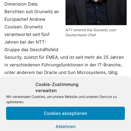
Dimension Data.
Berichten soll Grunwitz an
Europachef Andrew
Coulsen. Grunwitz
NTT ernennt Kai Grunwitz zum
verantwortet seit fünf
Deutschland-Chef
Jahren bei der NTT-
Gruppe das Geschäftsfeld
Security, zuletzt für EMEA, und ist seit mehr als 25 Jahren
in verschiedenen Führungsfunktionen in der IT-Branche,
unter anderem bei Oracle und Sun Microsystems, tätig.
Cookie-Zustimmung
NTT Ltd. hat seit ihrem Start am 1. Juli 2019 insgesamt 28
verwalten
Unternehmen wie Dimension Data, NTT Communications
Wir verwenden Cookies, um unsere Website und unseren Service zu
optimieren.
und NTT Security zusammengeführt und beschäftigt
derzeit rund 40.000 Mitarbeiter. Zum Kundenportfolio
Cookies akzeptieren
gehören Unternehmen aus den Bereichen
Finanzdienstleistungen, Pharma, Telekommunikation,
Ablehnen