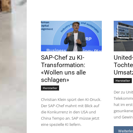
SAP-Chef zu KI-
United-
Transformation:
Tochte
«Wollen uns alle
Umsat
schlagen»
Hersteller
Hersteller
Der zu Uni
Telekommu
Christian Klein spürt den KI-Druck.
hat im ers
Der SAP-Chef mahnt mit Blick auf
gesunkene
die Konkurrenz in den USA und
und Gewinn
China Tempo an. SAP müsse jetzt
eine spezielle KI liefern.
Weiterle