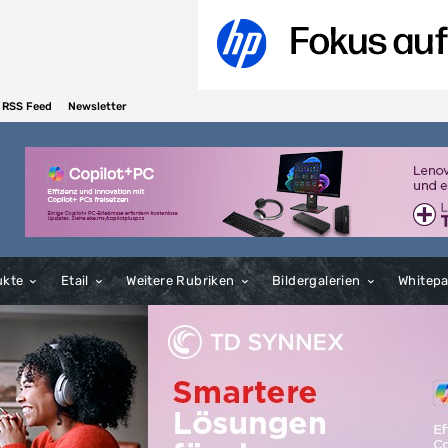
RSS Feed
Newsletter
ukte
Etail
Weitere Rubriken
Bildergalerien
Whitep