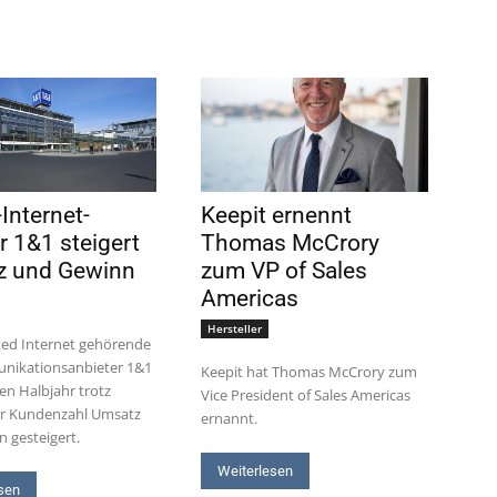
Internet-
Keepit ernennt
r 1&1 steigert
Thomas McCrory
z und Gewinn
zum VP of Sales
Americas
Hersteller
ted Internet gehörende
nikationsanbieter 1&1
Keepit hat Thomas McCrory zum
ten Halbjahr trotz
Vice President of Sales Americas
r Kundenzahl Umsatz
ernannt.
 gesteigert.
Weiterlesen
sen