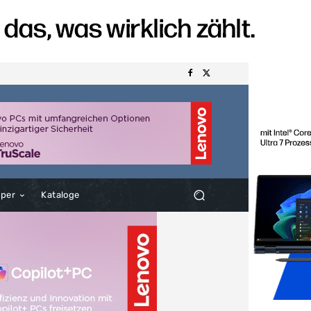
aper
Kataloge