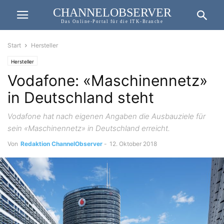
CHANNELOBSERVER
Das Online-Portal für die ITK-Branche
Start
Hersteller
Hersteller
Vodafone: «Maschinennetz»
in Deutschland steht
Vodafone hat nach eigenen Angaben die Ausbauziele für
sein «Maschinennetz» in Deutschland erreicht.
Von
Redaktion ChannelObserver
-
12. Oktober 2018