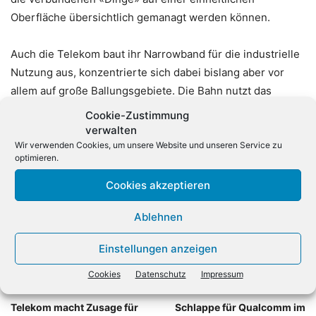
Oberfläche übersichtlich gemanagt werden können.
Auch die Telekom baut ihr Narrowband für die industrielle
Nutzung aus, konzentrierte sich dabei bislang aber vor
allem auf große Ballungsgebiete. Die Bahn nutzt das
Internet der Dinge von Vodafone etwa für das Management
Cookie-Zustimmung
von Arbeitsräumen an seinen verschiedenen Standorten,
verwalten
Panasonic will darüber seine Smart-Home-Anwendungen
Wir verwenden Cookies, um unsere Website und unseren Service zu
optimieren.
über das Netz energieeffizient verbinden. (dpa)
Cookies akzeptieren
Ablehnen
Einstellungen anzeigen
Cookies
Datenschutz
Impressum
Vorheriger Artikel
Nächster Artikel
Telekom macht Zusage für
Schlappe für Qualcomm im