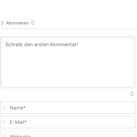
Abonnieren
E
M