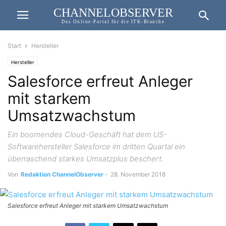
CHANNELOBSERVER
Das Online-Portal für die ITK-Branche
Start
Hersteller
Hersteller
Salesforce erfreut Anleger
mit starkem
Umsatzwachstum
Ein boomendes Cloud-Geschäft hat dem US-
Softwarehersteller Salesforce im dritten Quartal ein
überraschend starkes Umsatzplus beschert.
Von
Redaktion ChannelObserver
-
28. November 2018
Salesforce erfreut Anleger mit starkem Umsatzwachstum