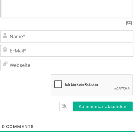
E
M
0
COMMENTS