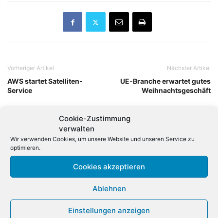
Vorheriger Artikel
Nächster Artikel
AWS startet Satelliten-
UE-Branche erwartet gutes
Service
Weihnachtsgeschäft
Cookie-Zustimmung
Verwandte Artikel
verwalten
Wir verwenden Cookies, um unsere Website und unseren Service zu
Chipwerte mit erneutem
optimieren.
Erholungsschub
Cookies akzeptieren
HERSTELLER
Ablehnen
Steigende Hardware-Preise:
Einstellungen anzeigen
Gamer verschieben Käufe