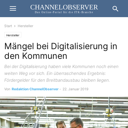
CHANNELOBSERVER
Das Online-Portal für die ITK-Branche
Start
Hersteller
Hersteller
Mängel bei Digitalisierung in
den Kommunen
Bei der Digitalisierung haben viele Kommunen noch einen
weiten Weg vor sich. Ein überraschendes Ergebnis:
Fördergelder für den Breitbandausbau bleiben liegen.
Von
Redaktion ChannelObserver
-
22. Januar 2019