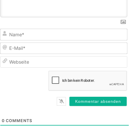
E
M
0
COMMENTS