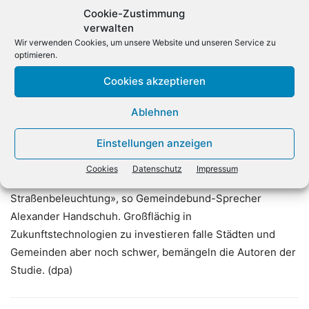
angegeben, nicht an bundesweiten Programmen
Cookie-Zustimmung
teilzunehmen. «Wenn eine Kommune die Fördergelder
verwalten
nicht abruft, ist möglicherweise das Förderverfahren zu
Wir verwenden Cookies, um unsere Website und unseren Service zu
kompliziert», vermutet Gürkan Ünlü vom TÜV Rheinland.
optimieren.
Sogar 60 Prozent der an der Umfrage beteiligten
Cookies akzeptieren
Kommunen nähmen Förderangebote für
Verkehrsleitsysteme, etwa bei der Parkplatzsuche, derzeit
Ablehnen
nicht in Anspruch. Die Kommunen investierten in digitale
Einstellungen anzeigen
Technologien, wenn sie dadurch «vergleichsweise schnell
Geld einsparen können, etwa durch die Reduzierung der
Cookies
Datenschutz
Impressum
Heizkosten oder der Stromkosten für die
Straßenbeleuchtung», so Gemeindebund-Sprecher
Alexander Handschuh. Großflächig in
Zukunftstechnologien zu investieren falle Städten und
Gemeinden aber noch schwer, bemängeln die Autoren der
Studie. (dpa)