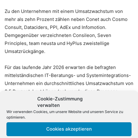
Zu den Unternehmen mit einem Umsatzwachstum von
mehr als zehn Prozent zählen neben Conet auch Cosmo
Consult, Dataciders, PPI, AdEx und Infomotion.
Demgegenüber verzeichneten Consileon, Seven
Principles, team neusta und HyPlus zweistellige
Umsatzrückgänge.
Für das laufende Jahr 2026 erwarten die befragten
mittelständischen IT-Beratungs- und Systemintegrations-
Unternehmen ein durchschnittliches Umsatzwachstum von
8,5 Prozent. Laut Lünendonk wurde diese Prognose
Cookie-Zustimmung
gegenüber den Erwartungen zu Jahresbeginn 2025 nach
verwalten
unten korrigiert.
Wir verwenden Cookies, um unsere Website und unseren Service zu
optimieren.
Die Lünendonk-Liste 2026 basiert auf der Studie «Der
Cookies akzeptieren
Markt für IT-Dienstleistungen in Deutschland», für die