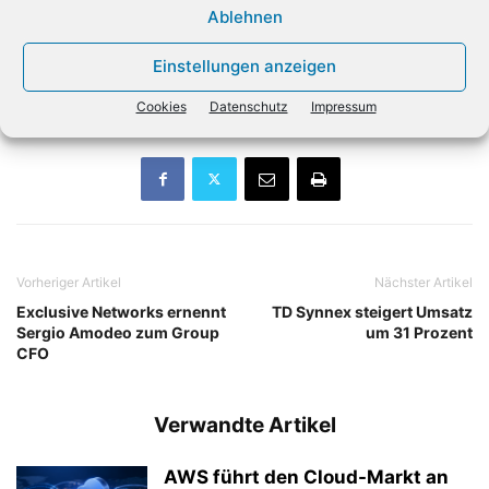
nach Unternehmensangaben mehr als 100 IT-Dienstleister
Ablehnen
sowie knapp 200 IT-Verantwortliche aus dem gehobenen
Mittelstand, Großunternehmen und Konzernen befragt
Einstellungen anzeigen
wurden.
Cookies
Datenschutz
Impressum
Vorheriger Artikel
Nächster Artikel
Exclusive Networks ernennt
TD Synnex steigert Umsatz
Sergio Amodeo zum Group
um 31 Prozent
CFO
Verwandte Artikel
AWS führt den Cloud-Markt an