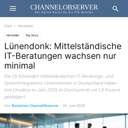
CHANNELOBSERVER
Das Online-Portal für die ITK-Branche
Start
Hersteller
Hersteller
Top Story
Lünendonk: Mittelständische
IT-Beratungen wachsen nur
minimal
Die 25 führenden mittelständischen IT-Beratungs- und
Systemintegrations-Unternehmen in Deutschland haben
ihre Umsätze im Jahr 2025 im Durchschnitt um 1,9 Prozent
gesteigert.
Von
Redaktion ChannelObserver
-
30. Juni 2026