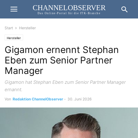
CHANNELOBSERVER
Das Online-Portal für die ITK-Branche
Start
Hersteller
Hersteller
Gigamon ernennt Stephan
Eben zum Senior Partner
Manager
Gigamon hat Stephan Eben zum Senior Partner Manager
ernannt.
Von
Redaktion ChannelObserver
-
30. Juni 2026