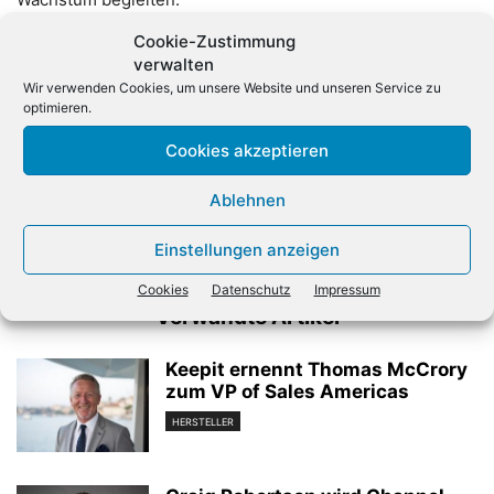
Cookie-Zustimmung
verwalten
Wir verwenden Cookies, um unsere Website und unseren Service zu
optimieren.
Cookies akzeptieren
Vorheriger Artikel
Nächster Artikel
Ablehnen
TD Synnex steigert Umsatz
So hoch ist der Umsatz von
um 31 Prozent
Microsoft in Deutschland
Einstellungen anzeigen
Cookies
Datenschutz
Impressum
Verwandte Artikel
Keepit ernennt Thomas McCrory
zum VP of Sales Americas
HERSTELLER