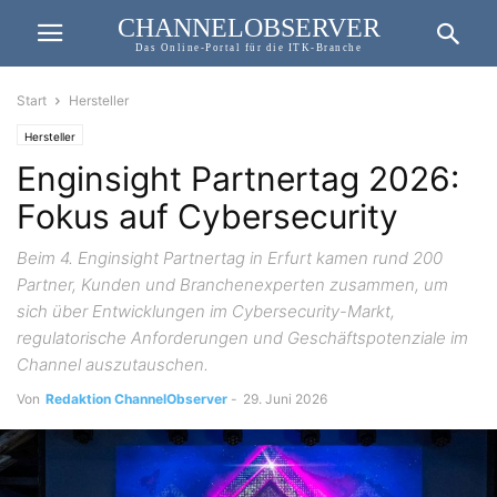
CHANNELOBSERVER
Das Online-Portal für die ITK-Branche
Start
Hersteller
Hersteller
Enginsight Partnertag 2026:
Fokus auf Cybersecurity
Beim 4. Enginsight Partnertag in Erfurt kamen rund 200
Partner, Kunden und Branchenexperten zusammen, um
sich über Entwicklungen im Cybersecurity-Markt,
regulatorische Anforderungen und Geschäftspotenziale im
Channel auszutauschen.
Von
Redaktion ChannelObserver
-
29. Juni 2026