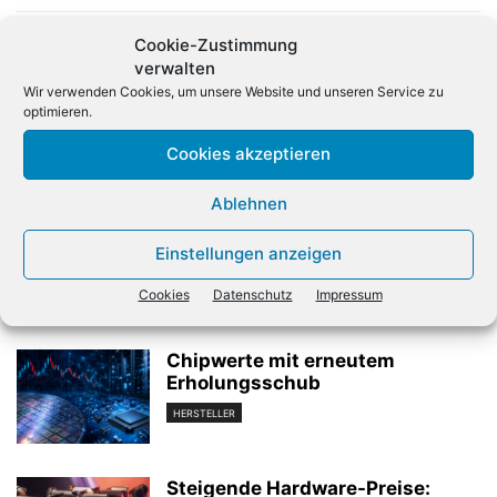
Cookie-Zustimmung
verwalten
Wir verwenden Cookies, um unsere Website und unseren Service zu
optimieren.
Cookies akzeptieren
Vorheriger Artikel
Nächster Artikel
TD Synnex baut Community
Hamburgnet ernennt John
Ablehnen
für souveräne AWS-Cloud
Voss zum Sales Director
auf
Einstellungen anzeigen
Cookies
Datenschutz
Impressum
Verwandte Artikel
Chipwerte mit erneutem
Erholungsschub
HERSTELLER
Steigende Hardware-Preise: