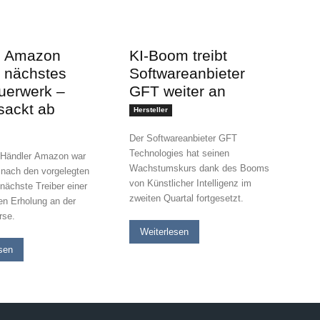
: Amazon
KI-Boom treibt
 nächstes
Softwareanbieter
uerwerk –
GFT weiter an
sackt ab
Hersteller
Der Softwareanbieter GFT
Technologies hat seinen
-Händler Amazon war
Wachstumskurs dank des Booms
 nach den vorgelegten
von Künstlicher Intelligenz im
nächste Treiber einer
zweiten Quartal fortgesetzt.
ten Erholung an der
rse.
Weiterlesen
sen