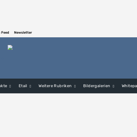
 Feed
Newsletter
ukte
Etail
Weitere Rubriken
Bildergalerien
Whitep