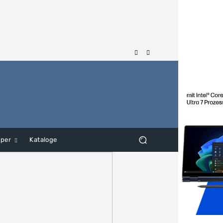
aper
Kataloge