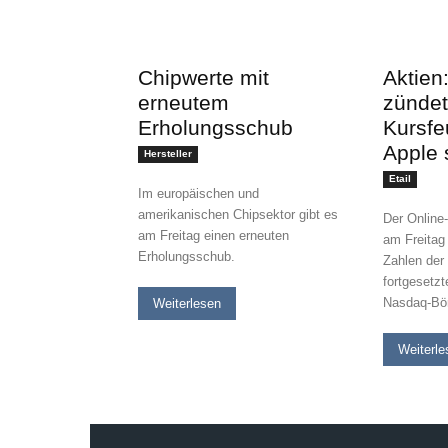
Chipwerte mit
Aktien
erneutem
zündet
Erholungsschub
Kursfe
Apple 
Hersteller
Etail
Im europäischen und
amerikanischen Chipsektor gibt es
Der Online
am Freitag einen erneuten
am Freitag
Erholungsschub.
Zahlen der 
fortgesetz
Nasdaq-Bö
Weiterlesen
Weiterle