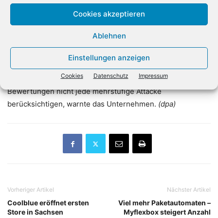
Cookies akzeptieren
Beim neuen OpenAI-Modell GPT-5.6 kann die
leistungsstärkste Variante mit dem Namen Sol der Firma
Ablehnen
zufolge eigenständig Aufgaben beim Programmieren
sowie in Biologie und Cybersicherheit ausführen. Man
Einstellungen anzeigen
habe Schutzvorkehrungen gegen einen Missbrauch
Cookies
Datenschutz
Impressum
getroffen, betonte OpenAI. Zugleich könne man bei
Bewertungen nicht jede mehrstufige Attacke
berücksichtigen, warnte das Unternehmen.
(dpa)
Vorheriger Artikel
Nächster Artikel
Coolblue eröffnet ersten
Viel mehr Paketautomaten –
Store in Sachsen
Myflexbox steigert Anzahl