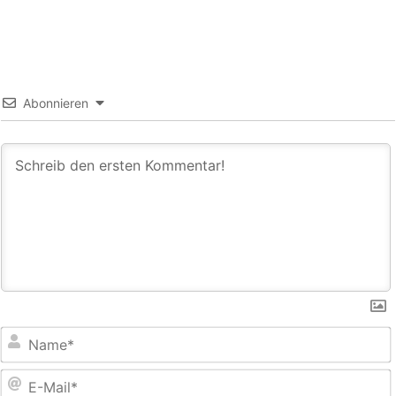
Abonnieren
E
M