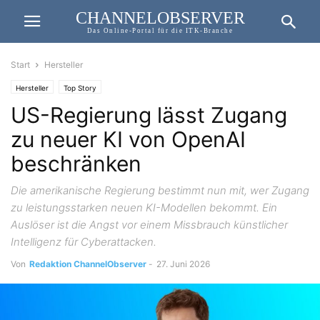
CHANNELOBSERVER
Das Online-Portal für die ITK-Branche
Start
Hersteller
Hersteller
Top Story
US-Regierung lässt Zugang
zu neuer KI von OpenAI
beschränken
Die amerikanische Regierung bestimmt nun mit, wer Zugang
zu leistungsstarken neuen KI-Modellen bekommt. Ein
Auslöser ist die Angst vor einem Missbrauch künstlicher
Intelligenz für Cyberattacken.
Von
Redaktion ChannelObserver
-
27. Juni 2026