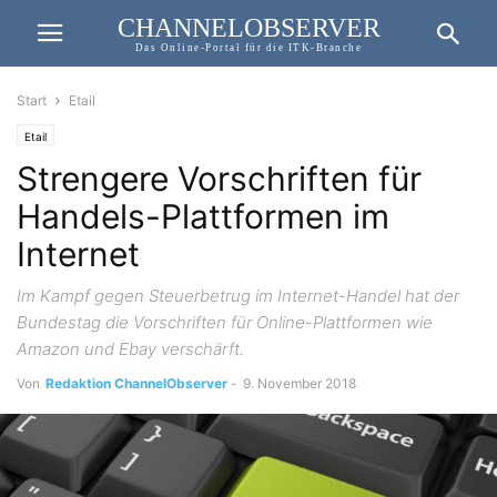
CHANNELOBSERVER
Das Online-Portal für die ITK-Branche
Start
Etail
Etail
Strengere Vorschriften für
Handels-Plattformen im
Internet
Im Kampf gegen Steuerbetrug im Internet-Handel hat der
Bundestag die Vorschriften für Online-Plattformen wie
Amazon und Ebay verschärft.
Von
Redaktion ChannelObserver
-
9. November 2018