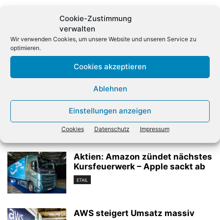
Cookie-Zustimmung
verwalten
Wir verwenden Cookies, um unsere Website und unseren Service zu
optimieren.
Cookies akzeptieren
Vorheriger Artikel
Nächster Artikel
Ablehnen
IT-Dienstleister S&T hebt
Symantec mit Doppel-
Prognose an
Übernahme
Einstellungen anzeigen
Cookies
Datenschutz
Impressum
Verwandte Artikel
Aktien: Amazon zündet nächstes
Kursfeuerwerk – Apple sackt ab
ETAIL
AWS steigert Umsatz massiv