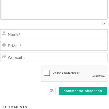
E
M
0
COMMENTS