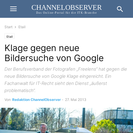
CHANNELOBSERVER
Das Online-Portal für die ITK-Branche
Start
Etail
Etail
Klage gegen neue
Bildersuche von Google
Der Berufsverband der Fotografen „Freelens“ hat gegen die
neue Bildersuche von Google Klage eingereicht. Ein
Fachanwalt für IT-Recht sieht den Dienst „äußerst
problematisch“.
Von
Redaktion ChannelObserver
-
27. Mai 2013