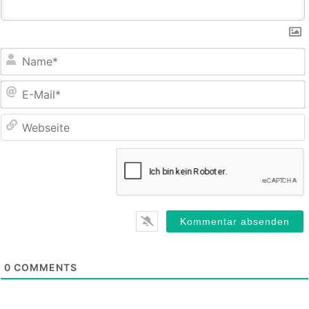
E
M
0
COMMENTS