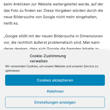
beim Anklicken zur Website weitergeleitet werde, auf der
das Foto zu finden sei. Diese Vorgaben würden durch die
neue Bildersuche von Google nicht mehr eingehalten,
heißt es.
„Google stößt mit der neuen Bildersuche in Dimensionen
vor, die rechtlich äußerst problematisch sind. Man kann
daran denken, dass sich Google die fremden Inhalte zu
Eigen macht und dann selbst für Rechtsverletzungen
Cookie-Zustimmung
verwalten
durch die eigene Trefferliste haftet. Dass Google die
Wir verwenden Cookies, um unsere Website und unseren Service zu
geforderte Unterlassungserklärung nicht unterschrieben
optimieren.
hat, ist auf der anderen Seite verständlich, dann würde
Cookies akzeptieren
sich Google damit ja die Möglichkeit nehmen, den bereits
anderswo eingeführten Dienst auch nach Deutschland zu
Ablehnen
bringen“, so Timo Schutt, Fachanwalt für IT-Recht.
Einstellungen anzeigen